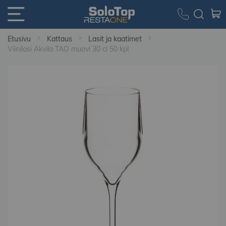
Etusivu
Kattaus
Lasit ja kaatimet
Viinilasi Akvila TAO muovi 30 cl 50 kpl
Skip
to
the
end
of
the
images
gallery