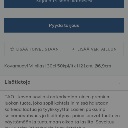
Kirjaudu sisään tilataksesi
Pyydä tarjous
LISÄÄ TOIVELISTAAN
LISÄÄ VERTAILUUN
Kovamuovi Viinilasi 30cl 50kpl/ltk H21cm, Ø6,9cm
Lisätietoja
TAO - kovamuovilasi on korkealaatuinen premium-
luokan tuote, joka sopii kohteisiin missä halutaan
korkeaa laatua ja tyylikkyyttä! Lasien paksumpi
seinämävahvuus ja lisääntynyt paino saavat tuotteen
näyttämään ja tuntumaan oikealta lasilta. Soveltuu
hyvin esim. Yökerhoihin ja ravintolohin.