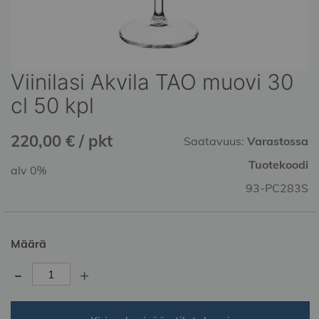
Viinilasi Akvila TAO muovi 30
Skip
to
cl 50 kpl
the
beginning
220,00 € / pkt
of
Saatavuus:
Varastossa
the
Tuotekoodi
alv 0%
images
gallery
93-PC283S
Määrä
-
+