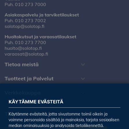
Puh.
010 273 7000
Asiakaspalvelu ja tarviketilaukset
Puh.
010 273 7002
solotop@solotop.fi
Huoltokutsut ja varaosatilaukset
Puh.
010 273 7700
huolto@solotop.fi
varaosat@solotop.fi
Tietoa meistä
Tuotteet ja Palvelut
Verkkokauppa
KÄYTÄMME EVÄSTEITÄ
Tilaa uutiskirjeemme
Käytämme evästeitä, jotta sivustomme toimii oikein ja
voimme personoida sisältöä ja mainoksia, tarjota sosiaalisen
median ominaisuuksia ja analysoida tietoliikennettä.