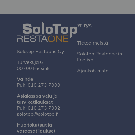
Yritys
Tietoa meistä
Solotop Restaone Oy
Solotop Restaone in
English
Turvekuja 6
00700 Helsinki
Ajankohtaista
Vaihde
Puh.
010 273 7000
Asiakaspalvelu ja
tarviketilaukset
Puh.
010 273 7002
solotop@solotop.fi
Huoltokutsut ja
varaosatilaukset