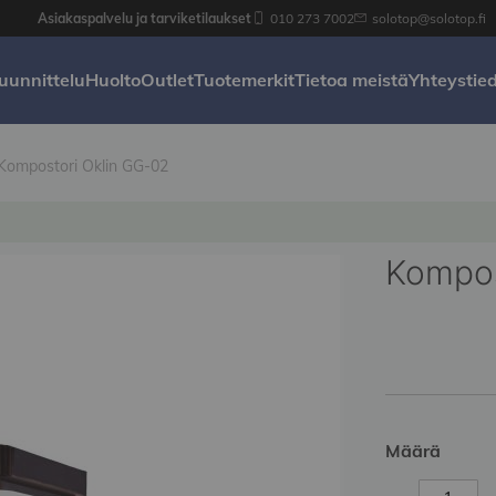
Asiakaspalvelu ja tarviketilaukset
010 273 7002
solotop@solotop.fi
uunnittelu
Huolto
Outlet
Tuotemerkit
Tietoa meistä
Yhteystie
Kompostori Oklin GG-02
Kompos
Määrä