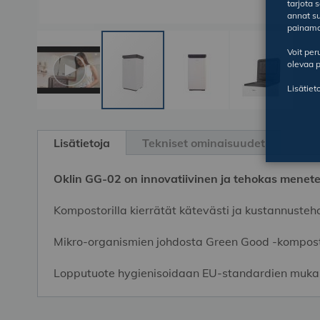
tarjota 
annat su
painama
Voit pe
olevaa p
Lisätiet
Skip
to
Lisätietoja
Tekniset ominaisuudet
the
beginning
Oklin GG-02 on innovatiivinen ja tehokas menete
of
the
Kompostorilla kierrätät kätevästi ja kustannuste
images
gallery
Mikro-organismien johdosta Green Good -kompostor
Lopputuote hygienisoidaan EU-standardien mukai