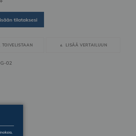
+
isään tilataksesi
Ä TOIVELISTAAN
LISÄÄ VERTAILUUN
GG-02
inoksia,