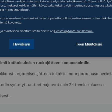
sosiaalisen median ominaisuuksia ja analysoida tietoliikennettä. Painamalla ”Hyv
ostumuksesi kaikkiin näihin käyttötarkoituksiin. Voit muuttaa suostumusasetuksi
lla "Teen Muutoksia".
ruuttaa suostumuksesi milloin vain napsauttamalla sivuston vasemmassa alakul
ientä kuvaketta.
oja evästeiden sisältämistä tiedoista on
Evästekäytäntö-sivullamme.
Hyväksyn
Teen Muutoksia
lmä kotitalouksien ruokajätteen kompostointiin.
hokkaasti orgaanisen jätteen takaisin maanparannusaineeksi
iin syötetyt tuotteet hajoavat noin 24 tunnin kuluessa.
sesti.