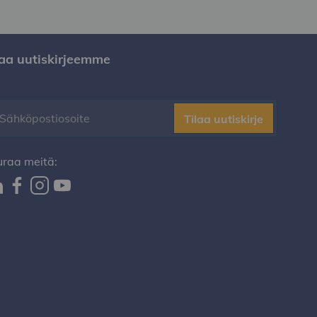
laa uutiskirjeemme
Tilaa uutiskirje
uraa meitä: