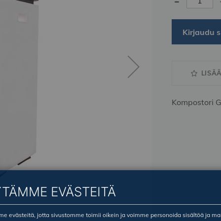
-
Kirjaudu s
LISÄ
Kompostori 
YTÄMME EVÄSTEITÄ
 evästeitä, jotta sivustomme toimii oikein ja voimme personoida sisältöä ja ma