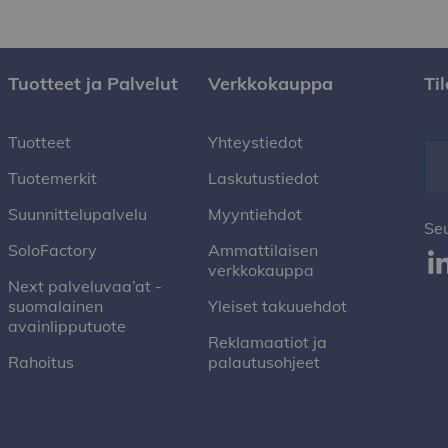
Tuotteet ja Palvelut
Verkkokauppa
Ti
Tuotteet
Yhteystiedot
Tuotemerkit
Laskutustiedot
Suunnittelupalvelu
Myyntiehdot
Se
SoloFactory
Ammattilaisen
verkkokauppa
Next palveluvaa’at -
suomalainen
Yleiset takuuehdot
avainlipputuote
Reklamaatiot ja
Rahoitus
palautusohjeet