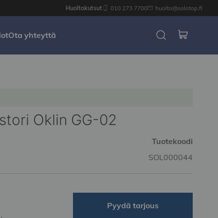
Huoltokutsut
010 273 7700
huolto@solotop.fi
dot
Ota yhteyttä
tori Oklin GG-02
Tuotekoodi
SOL000044
Pyydä tarjous