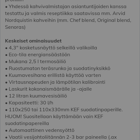
• Yhdessä kahvivalmistajan asiantuntijoiden kanssa
testattu ja valmis reseptiikka saatavissa mm. Arvid
Nordquistin kahveihin (mm. Chef blend, Original blend,
Senoras)
Keskeiset ominaisuudet
• 4,3" kosketusnäyttö selkeillä valikoilla
• Eco-tila energiansäästöön
• Mukana 2,5 l termosäiliö
• Ruostumaton teräsrunko ja suodatinyksikkö
• Kuumavesihana erillistä käyttöä varten
• Virtausnopeuden ja lämpötilan kalibrointi
• Laskurit kokonaismäärälle ja -ajalle
• 12 litran kuumavesisäiliö
• Kapasiteetti: 30 l/h
• 110x250 tai 110x330mm KEF suodatinpaperille.
HUOM! Suositellaan käyttämään vain KEF
suodatinpapereilla
• Automaattinen vedensyöttö
• Vaatii vesijohtoliitännän 2-3 bar paineella (.ax