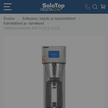
Etusivu
Esillepano, tarjoilu ja tarjoilulaitteet
Kahvilaitteet ja -tarvikkeet
Säiliötermoskeitin KEF FLS2,5 1x2,5L
Skip
to
the
end
of
the
images
gallery