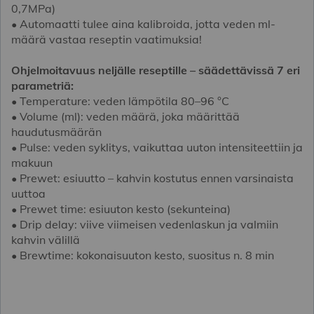
0,7MPa)
• Automaatti tulee aina kalibroida, jotta veden ml-
määrä vastaa reseptin vaatimuksia!
Ohjelmoitavuus neljälle reseptille – säädettävissä 7 eri
parametriä:
• Temperature: veden lämpötila 80–96 °C
• Volume (ml): veden määrä, joka määrittää
haudutusmäärän
• Pulse: veden syklitys, vaikuttaa uuton intensiteettiin ja
makuun
• Prewet: esiuutto – kahvin kostutus ennen varsinaista
uuttoa
• Prewet time: esiuuton kesto (sekunteina)
• Drip delay: viive viimeisen vedenlaskun ja valmiin
kahvin välillä
• Brewtime: kokonaisuuton kesto, suositus n. 8 min