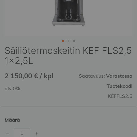
Säiliötermoskeitin KEF FLS2,5
Skip
to
1x2,5L
the
beginning
2 150,00 € / kpl
of
Saatavuus:
Varastossa
the
Tuotekoodi
alv 0%
images
gallery
KEFFLS2.5
Määrä
-
+