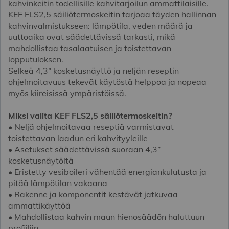
kahvinkeitin todellisille kahvitarjoilun ammattilaisille.
KEF FLS2,5 säiliötermoskeitin tarjoaa täyden hallinnan
kahvinvalmistukseen: lämpötila, veden määrä ja
uuttoaika ovat säädettävissä tarkasti, mikä
mahdollistaa tasalaatuisen ja toistettavan
lopputuloksen.
Selkeä 4,3” kosketusnäyttö ja neljän reseptin
ohjelmoitavuus tekevät käytöstä helppoa ja nopeaa
myös kiireisissä ympäristöissä.
Miksi valita KEF FLS2,5 säiliötermoskeitin?
• Neljä ohjelmoitavaa reseptiä varmistavat
toistettavan laadun eri kahvityyleille
• Asetukset säädettävissä suoraan 4,3”
kosketusnäytöltä
• Eristetty vesiboileri vähentää energiankulutusta ja
pitää lämpötilan vakaana
• Rakenne ja komponentit kestävät jatkuvaa
ammattikäyttöä
• Mahdollistaa kahvin maun hienosäädön haluttuun
profiiliin