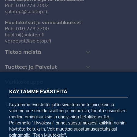
Puh.
010 273 7002
solotop@solotop.fi
Huoltokutsut ja varaosatilaukset
Puh.
010 273 7700
huolto@solotop.fi
varaosat@solotop.fi
Tietoa meistä
Tuotteet ja Palvelut
Verkkokauppa
KÄYTÄMME EVÄSTEITÄ
Tilaa uutiskirjeemme
Käytämme evästeitä, jotta sivustomme toimii oikein ja
voimme personoida sisältöä ja mainoksia, tarjota sosiaalisen
median ominaisuuksia ja analysoida tietoliikennettä.
Painamalla ”Hyväksyn” annat suostumuksesi kaikkiin näihin
Tilaa uutiskirje
käyttötarkoituksiin. Voit muuttaa suostumusasetuksiasi
painamalla "Teen Muutoksia".