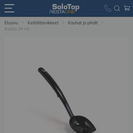
Etusivu
Keittiötarvikkeet
Kauhat ja pihdit
Kauha 24 cm
Skip
to
the
end
of
the
images
gallery