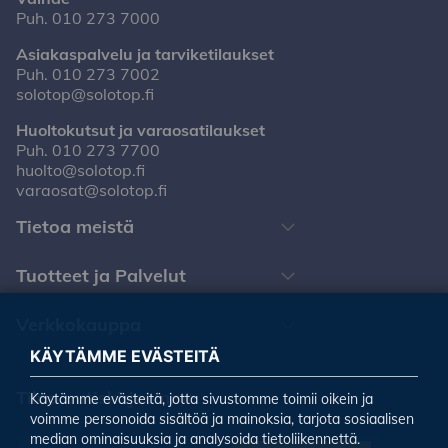
Puh.
010 273 7000
Asiakaspalvelu ja tarviketilaukset
Puh.
010 273 7002
solotop@solotop.fi
Huoltokutsut ja varaosatilaukset
Puh.
010 273 7700
huolto@solotop.fi
varaosat@solotop.fi
Tietoa meistä
Tuotteet ja Palvelut
Verkkokauppa
KÄYTÄMME EVÄSTEITÄ
Tilaa uutiskirjeemme
Käytämme evästeitä, jotta sivustomme toimii oikein ja
voimme personoida sisältöä ja mainoksia, tarjota sosiaalisen
median ominaisuuksia ja analysoida tietoliikennettä.