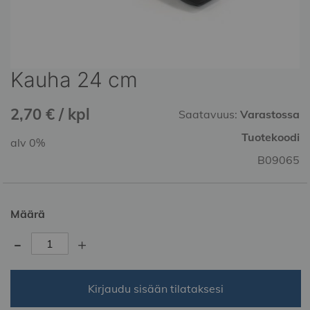
Kauha 24 cm
Skip
to
the
2,70 € / kpl
Saatavuus:
Varastossa
beginning
of
Tuotekoodi
alv 0%
the
B09065
images
gallery
Määrä
-
+
Kirjaudu sisään tilataksesi