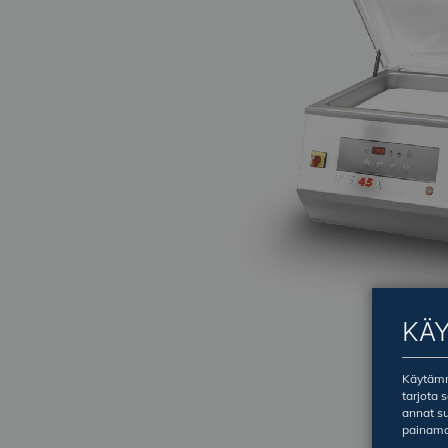
KÄ
Käytämme
tarjota 
annat su
painama