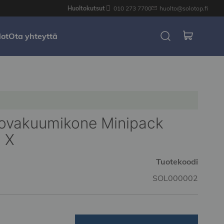
Huoltokutsut
010 273 7700
huolto@solotop.fi
dot
Ota yhteyttä
vakuumikone Minipack
 X
Tuotekoodi
SOL000002