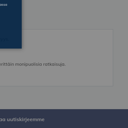
massa
syys.
ittäin monipuolisia ratkaisuja.
laa uutiskirjeemme