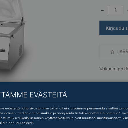
-
Kirjaudu s
LISÄ
Vakuumipakk
YTÄMME EVÄSTEITÄ
 evästeitä, jotta sivustomme toimii oikein ja voimme personoida sisältöä ja ma
sosiaalisen median ominaisuuksia ja analysoida tietoliikennettä. Painamalla ”Hyv
ostumuksesi kaikkiin näihin käyttötarkoituksiin. Voit muuttaa suostumusasetuksi
lla "Teen Muutoksia".