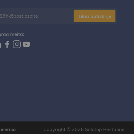
Tilaa uutiskirje
uraa meitä:
nsernia
Copyright © 2026 Solotop Restaone