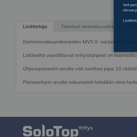
Voit pe
olevaa p
Skip
Lisätiet
to
Lisätietoja
Tekniset ominaisuudet
Liit
the
beginning
Kammiovakuumikoneiden MVS X -sarjassa käytetään
of
the
Laitteelta vaadittavat erityistarpeet on huomioit
images
gallery
Ohjauspaneelin avulla voit asettaa jopa 10 räätä
Paineanturin avulla vakumointi tehdään aina tark
Yritys