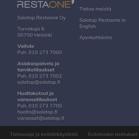
Tietoa meistä
Solotop Restaone Oy
Solotop Restaone in
English
Turvekuja 6
00700 Helsinki
Ajankohtaista
Vaihde
Puh.
010 273 7000
Asiakaspalvelu ja
tarviketilaukset
Puh.
010 273 7002
solotop@solotop.fi
Huoltokutsut ja
varaosatilaukset
Puh.
010 273 7700
huolto@solotop.fi
varaosat@solotop.fi
Tietosuoja ja evästekäytäntö
Evästeiden asetukset