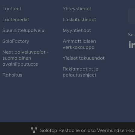
Tuotteet
Yhteystiedot
Tuotemerkit
Laskutustiedot
Suunnittelupalvelu
Myyntiehdot
Se
SoloFactory
Ammattilaisen
verkkokauppa
Next palveluvaa’at -
suomalainen
Yleiset takuuehdot
avainlipputuote
Reklamaatiot ja
Rahoitus
palautusohjeet
Solotop Restaone on osa Wermundsen-ko