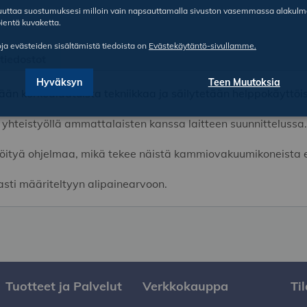
ruuttaa suostumuksesi milloin vain napsauttamalla sivuston vasemmassa alakul
ientä kuvaketta.
oja evästeiden sisältämistä tiedoista on
Evästekäytäntö-sivullamme.
etiedostot
Hyväksyn
Teen Muutoksia
 korkealaatuista tekniikkaa ja säilytetään helppokäyttöi
u yhteistyöllä ammattalaisten kanssa laitteen suunnittelussa.
löityä ohjelmaa, mikä tekee näistä kammiovakuumikoneista er
asti määriteltyyn alipainearvoon.
Tuotteet ja Palvelut
Verkkokauppa
Ti