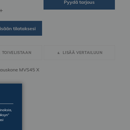
Pyydä tarjous
+
isään tilataksesi
Ä TOIVELISTAAN
LISÄÄ VERTAILUUN
auskone MVS45 X
inoksia,
äksyn”
asi