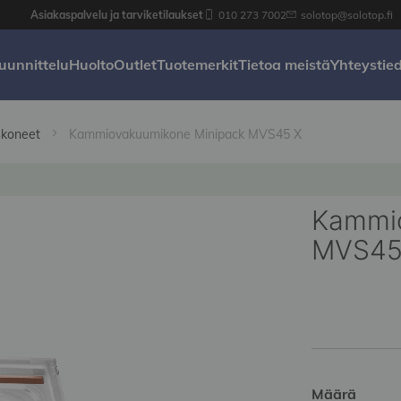
Asiakaspalvelu ja tarviketilaukset
010 273 7002
solotop@solotop.fi
uunnittelu
Huolto
Outlet
Tuotemerkit
Tietoa meistä
Yhteystie
skoneet
Kammiovakuumikone Minipack MVS45 X
Kammio
MVS45
Määrä