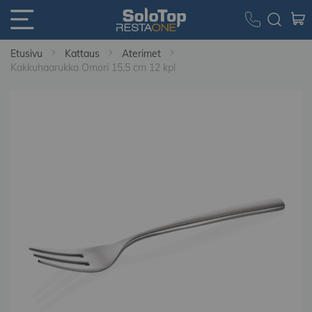
Etusivu
Kattaus
Aterimet
Kakkuhaarukka Omori 15,5 cm 12 kpl
Skip
to
the
end
of
the
images
gallery