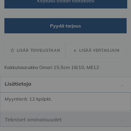
Kirjaudu sisään tilataksesi
Pyydä tarjous
LISÄÄ TOIVELISTAAN
LISÄÄ VERTAILUUN
Kakkuhaarukka Omori 15,5cm 18/10, ME12
Lisätietoja
Myyntierä: 12 kpl/pkt.
Tekniset ominaisuudet