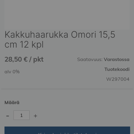
Kakkuhaarukka Omori 15,5
Skip
to
cm 12 kpl
the
beginning
28,50 € / pkt
of
Saatavuus:
Varastossa
the
Tuotekoodi
alv 0%
images
gallery
W297004
Määrä
-
+