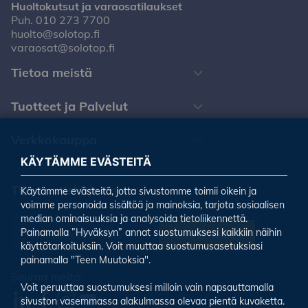
Huoltokutsut ja varaosatilaukset
Puh.
010 273 7700
huolto@solotop.fi
varaosat@solotop.fi
Tietoa meistä
Tuotteet ja Palvelut
Verkkokauppa
KÄYTÄMME EVÄSTEITÄ
Tilaa uutiskirjeemme
Käytämme evästeitä, jotta sivustomme toimii oikein ja
voimme personoida sisältöä ja mainoksia, tarjota sosiaalisen
median ominaisuuksia ja analysoida tietoliikennettä.
Painamalla ”Hyväksyn” annat suostumuksesi kaikkiin näihin
Tilaa uutiskirje
käyttötarkoituksiin. Voit muuttaa suostumusasetuksiasi
painamalla "Teen Muutoksia".
Seuraa meitä:
Voit peruuttaa suostumuksesi milloin vain napsauttamalla
sivuston vasemmassa alakulmassa olevaa pientä kuvaketta.