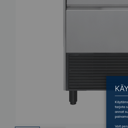
KÄ
Käytämme
tarjota 
annat su
painama
Voit pe