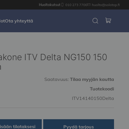
Huoltokutsut
010 273 7700
huolto@solotop.fi
dot
Ota yhteyttä
akone ITV Delta NG150 150
h
Saatavuus:
Tilaa myyjän kautta
Tuotekoodi
ITV14140150Delta
isään tilataksesi
Pyydä tarjous