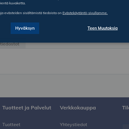
ientä kuvaketta.
oja evästeiden sisältämistä tiedoista on
Evästekäytäntö-sivullamme.
Hyväksyn
Teen Muutoksia
etiedostot
Tuotteet ja Palvelut
Verkkokauppa
Ti
Tuotteet
Yhteystiedot