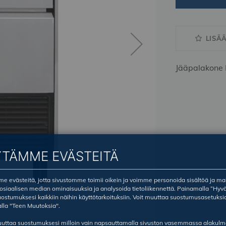
LISÄ
Jääpalakone 
YTÄMME EVÄSTEITÄ
 evästeitä, jotta sivustomme toimii oikein ja voimme personoida sisältöä ja ma
sosiaalisen median ominaisuuksia ja analysoida tietoliikennettä. Painamalla ”Hyv
ostumuksesi kaikkiin näihin käyttötarkoituksiin. Voit muuttaa suostumusasetuksi
lla "Teen Muutoksia".
ruuttaa suostumuksesi milloin vain napsauttamalla sivuston vasemmassa alakul