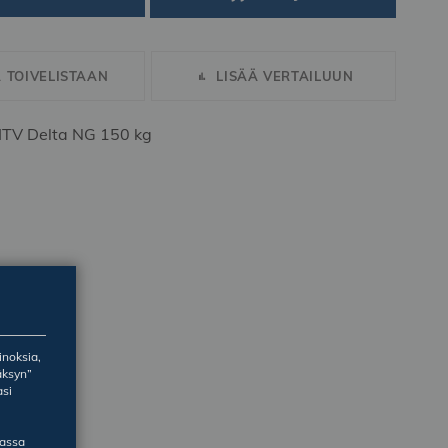
Ä TOIVELISTAAN
LISÄÄ VERTAILUUN
ITV Delta NG 150 kg
inoksia,
äksyn”
asi
massa