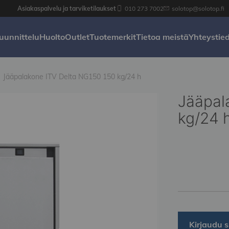
Asiakaspalvelu ja tarviketilaukset
010 273 7002
solotop@solotop.fi
uunnittelu
Huolto
Outlet
Tuotemerkit
Tietoa meistä
Yhteystie
Jääpalakone ITV Delta NG150 150 kg/24 h
Jääpal
kg/24 
Kirjaudu s