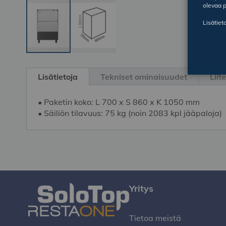
olevaa p
Lisätiet
Skip
to
Lisätietoja
Tekniset ominaisuudet
Liit
the
beginning
• Paketin koko: L 700 x S 860 x K 1050 mm
of
• Säiliön tilavuus: 75 kg (noin 2083 kpl jääpaloja)
the
images
gallery
Yritys
Tietoa meistä