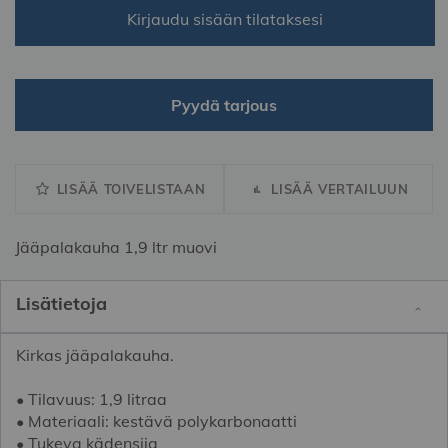
Kirjaudu sisään tilataksesi
Pyydä tarjous
LISÄÄ TOIVELISTAAN
LISÄÄ VERTAILUUN
Jääpalakauha 1,9 ltr muovi
Lisätietoja
Kirkas jääpalakauha.
• Tilavuus: 1,9 litraa
• Materiaali: kestävä polykarbonaatti
• Tukeva kädensija