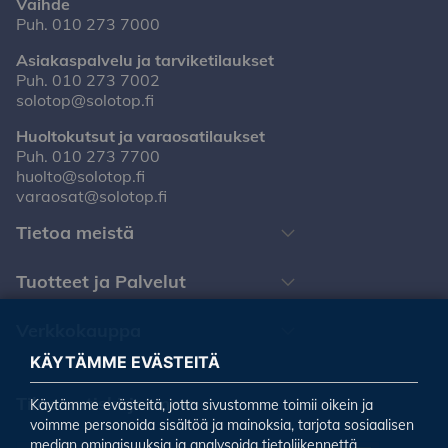
Vaihde
Puh.
010 273 7000
Asiakaspalvelu ja tarviketilaukset
Puh.
010 273 7002
solotop@solotop.fi
Huoltokutsut ja varaosatilaukset
Puh.
010 273 7700
huolto@solotop.fi
varaosat@solotop.fi
Tietoa meistä
Tuotteet ja Palvelut
Verkkokauppa
KÄYTÄMME EVÄSTEITÄ
Tilaa uutiskirjeemme
Käytämme evästeitä, jotta sivustomme toimii oikein ja
voimme personoida sisältöä ja mainoksia, tarjota sosiaalisen
median ominaisuuksia ja analysoida tietoliikennettä.