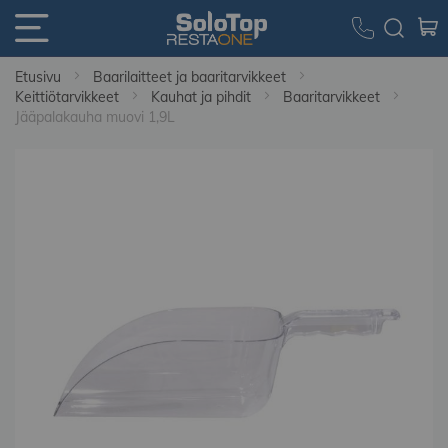
Etusivu
Baarilaitteet ja baaritarvikkeet
Keittiötarvikkeet
Kauhat ja pihdit
Baaritarvikkeet
Jääpalakauha muovi 1,9L
Skip
to
the
end
of
the
images
gallery