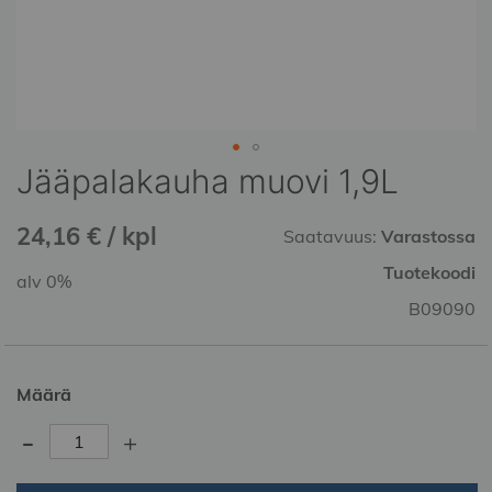
Jääpalakauha muovi 1,9L
Skip
to
the
24,16 € / kpl
Saatavuus:
Varastossa
beginning
of
Tuotekoodi
alv 0%
the
B09090
images
gallery
Määrä
-
+