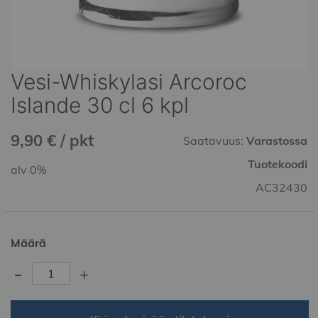
Vesi-Whiskylasi Arcoroc
Skip
to
Islande 30 cl 6 kpl
the
beginning
9,90 € / pkt
of
Saatavuus:
Varastossa
the
Tuotekoodi
alv 0%
images
gallery
AC32430
Määrä
-
+