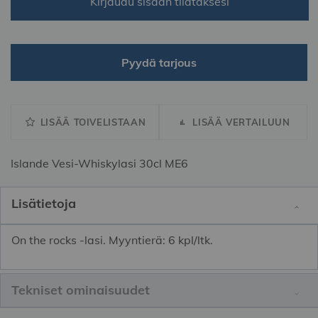
Kirjaudu sisään tilataksesi
Pyydä tarjous
LISÄÄ TOIVELISTAAN
LISÄÄ VERTAILUUN
Islande Vesi-Whiskylasi 30cl ME6
Lisätietoja
On the rocks -lasi. Myyntierä: 6 kpl/ltk.
Tekniset ominaisuudet