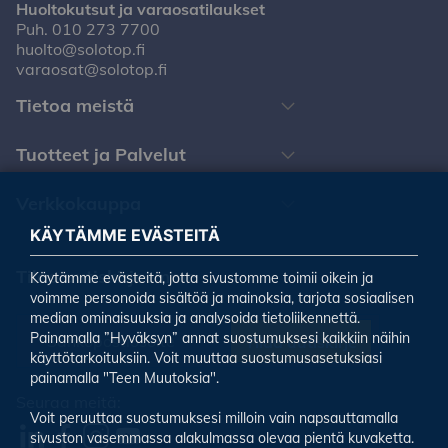
Huoltokutsut ja varaosatilaukset
Puh.
010 273 7700
huolto@solotop.fi
varaosat@solotop.fi
Tietoa meistä
Tuotteet ja Palvelut
Verkkokauppa
KÄYTÄMME EVÄSTEITÄ
Tilaa uutiskirjeemme
Käytämme evästeitä, jotta sivustomme toimii oikein ja
voimme personoida sisältöä ja mainoksia, tarjota sosiaalisen
median ominaisuuksia ja analysoida tietoliikennettä.
Painamalla ”Hyväksyn” annat suostumuksesi kaikkiin näihin
Tilaa uutiskirje
käyttötarkoituksiin. Voit muuttaa suostumusasetuksiasi
painamalla "Teen Muutoksia".
Seuraa meitä:
Voit peruuttaa suostumuksesi milloin vain napsauttamalla
sivuston vasemmassa alakulmassa olevaa pientä kuvaketta.