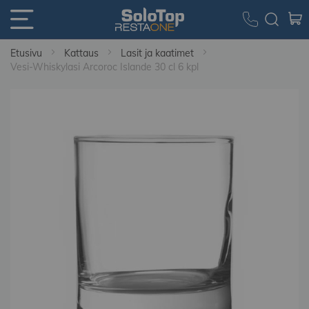
Etusivu
Kattaus
Lasit ja kaatimet
Vesi-Whiskylasi Arcoroc Islande 30 cl 6 kpl
Skip
to
the
end
of
the
images
gallery