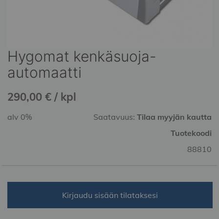
Hygomat kenkäsuoja-
Skip
to
automaatti
the
beginning
290,00 € / kpl
of
the
alv 0%
Saatavuus:
Tilaa myyjän kautta
images
gallery
Tuotekoodi
88810
Kirjaudu sisään tilataksesi