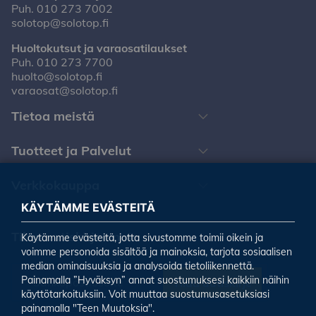
Puh.
010 273 7002
solotop@solotop.fi
Huoltokutsut ja varaosatilaukset
Puh.
010 273 7700
huolto@solotop.fi
varaosat@solotop.fi
Tietoa meistä
Tuotteet ja Palvelut
Verkkokauppa
KÄYTÄMME EVÄSTEITÄ
Tilaa uutiskirjeemme
Käytämme evästeitä, jotta sivustomme toimii oikein ja
voimme personoida sisältöä ja mainoksia, tarjota sosiaalisen
median ominaisuuksia ja analysoida tietoliikennettä.
Painamalla ”Hyväksyn” annat suostumuksesi kaikkiin näihin
Tilaa uutiskirje
käyttötarkoituksiin. Voit muuttaa suostumusasetuksiasi
painamalla "Teen Muutoksia".