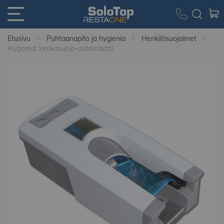
Etusivu
Puhtaanapito ja hygienia
Henkilösuojaimet
Hygomat kenkäsuoja-automaatti
Skip
to
the
end
of
the
images
gallery