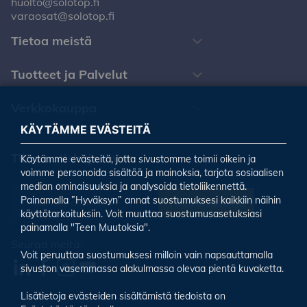
huolto@solotop.fi
varaosat@solotop.fi
Tietoa meistä
Tuotteet ja Palvelut
Verkkokauppa
KÄYTÄMME EVÄSTEITÄ
Tilaa uutiskirjeemme
Käytämme evästeitä, jotta sivustomme toimii oikein ja
voimme personoida sisältöä ja mainoksia, tarjota sosiaalisen
median ominaisuuksia ja analysoida tietoliikennettä.
Painamalla ”Hyväksyn” annat suostumuksesi kaikkiin näihin
Tilaa uutiskirje
käyttötarkoituksiin. Voit muuttaa suostumusasetuksiasi
painamalla "Teen Muutoksia".
Seuraa meitä:
Voit peruuttaa suostumuksesi milloin vain napsauttamalla
sivuston vasemmassa alakulmassa olevaa pientä kuvaketta.
Lisätietoja evästeiden sisältämistä tiedoista on