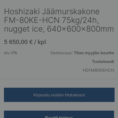
Hoshizaki Jäämurskakone
Skip
to
FM-80KE-HCN 75kg/24h,
the
nugget ice, 640x600x800mm
beginning
of
the
5 650,00 € / kpl
images
gallery
alv 0%
Saatavuus:
Tilaa myyjän kautta
Tuotekoodi
HZFM80KEHCN
Kirjaudu sisään tilataksesi
Pyydä tarjous