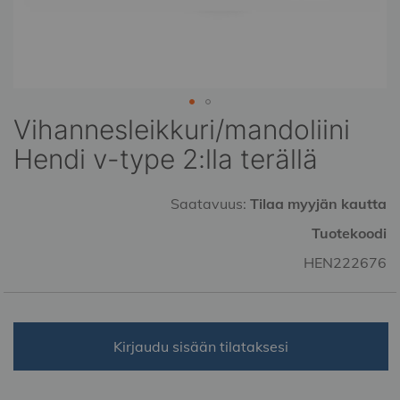
Vihannesleikkuri/mandoliini
Skip
to
Hendi v-type 2:lla terällä
the
beginning
of
Saatavuus:
Tilaa myyjän kautta
the
Tuotekoodi
images
gallery
HEN222676
Kirjaudu sisään tilataksesi