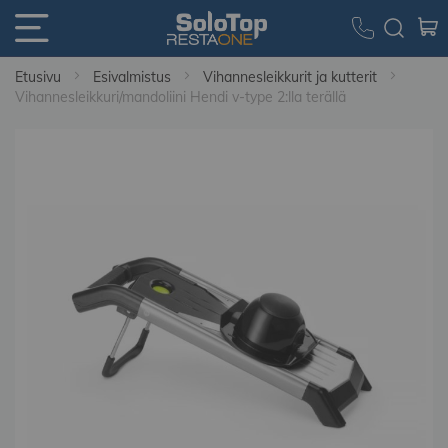
Etusivu
Esivalmistus
Vihannesleikkurit ja kutterit
Vihannesleikkuri/mandoliini Hendi v-type 2:lla terällä
Skip
to
the
end
of
the
images
gallery