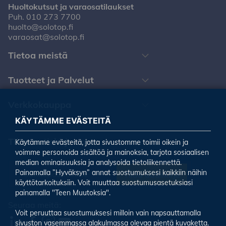
Huoltokutsut ja varaosatilaukset
Puh.
010 273 7700
huolto@solotop.fi
varaosat@solotop.fi
Tietoa meistä
Tuotteet ja Palvelut
Verkkokauppa
KÄYTÄMME EVÄSTEITÄ
Tilaa uutiskirjeemme
Käytämme evästeitä, jotta sivustomme toimii oikein ja
voimme personoida sisältöä ja mainoksia, tarjota sosiaalisen
median ominaisuuksia ja analysoida tietoliikennettä.
Painamalla ”Hyväksyn” annat suostumuksesi kaikkiin näihin
Tilaa uutiskirje
käyttötarkoituksiin. Voit muuttaa suostumusasetuksiasi
painamalla "Teen Muutoksia".
Seuraa meitä:
Voit peruuttaa suostumuksesi milloin vain napsauttamalla
sivuston vasemmassa alakulmassa olevaa pientä kuvaketta.