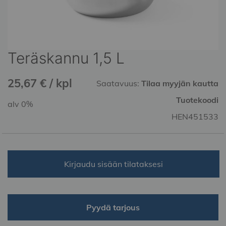
Teräskannu 1,5 L
Skip
to
the
25,67 € / kpl
Saatavuus:
Tilaa myyjän kautta
beginning
of
Tuotekoodi
alv 0%
the
HEN451533
images
gallery
Kirjaudu sisään tilataksesi
Pyydä tarjous