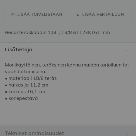
LISÄÄ TOIVELISTAAN
LISÄÄ VERTAILUUN
Hendi teräskaadin 1,5L , 18/8 ⌀112xK161 mm
Lisätietoja
Monikäyttöinen, teräksinen kannu maidon tarjoiluun tai
vaahdottamiseen.
• materiaali 18/8 teräs
• halkasija 11,2 cm
• korkeus 16,1 cm
• konepestävä
Tekniset ominaisuudet