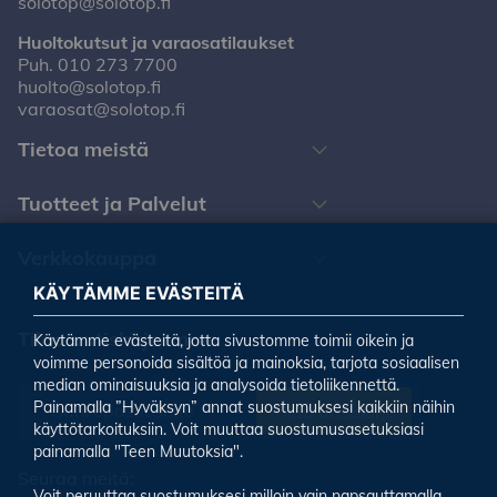
solotop@solotop.fi
Huoltokutsut ja varaosatilaukset
Puh.
010 273 7700
huolto@solotop.fi
varaosat@solotop.fi
Tietoa meistä
Tuotteet ja Palvelut
Verkkokauppa
KÄYTÄMME EVÄSTEITÄ
Tilaa uutiskirjeemme
Käytämme evästeitä, jotta sivustomme toimii oikein ja
voimme personoida sisältöä ja mainoksia, tarjota sosiaalisen
median ominaisuuksia ja analysoida tietoliikennettä.
Painamalla ”Hyväksyn” annat suostumuksesi kaikkiin näihin
Tilaa uutiskirje
käyttötarkoituksiin. Voit muuttaa suostumusasetuksiasi
painamalla "Teen Muutoksia".
Seuraa meitä:
Voit peruuttaa suostumuksesi milloin vain napsauttamalla