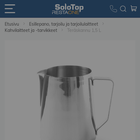
Etusivu
Esillepano, tarjoilu ja tarjoilulaitteet
Kahvilaitteet ja -tarvikkeet
Teräskannu 1,5 L
Skip
to
the
end
of
the
images
gallery