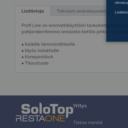
Skip
olevaa p
to
Lisätietoja
Tekniset ominaisuudet
Lisätiet
the
beginning
Profi Line on ammattikäyttöön tarkoitettu korkeal
of
pohjarakenteensa ansioista kattila johtaa lämpöä 
the
images
• Kaikille lämmönlähteille
gallery
• Myös induktiolle
• Konepestävä
• Tilaustuote
Yritys
Tietoa meistä