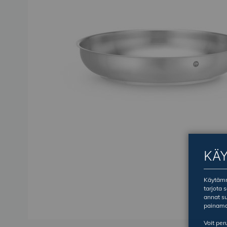
KÄ
Käytämme
tarjota 
annat su
painama
Voit pe