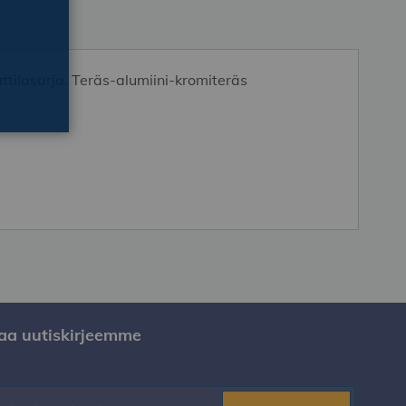
tilasarja. Teräs-alumiini-kromiteräs
laa uutiskirjeemme