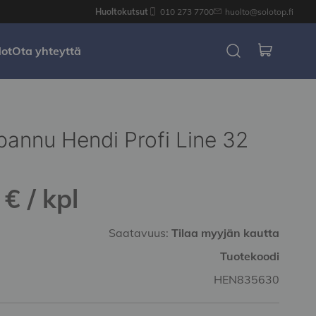
Huoltokutsut
010 273 7700
huolto@solotop.fi
dot
Ota yhteyttä
pannu Hendi Profi Line 32
€ / kpl
Saatavuus:
Tilaa myyjän kautta
Tuotekoodi
HEN835630