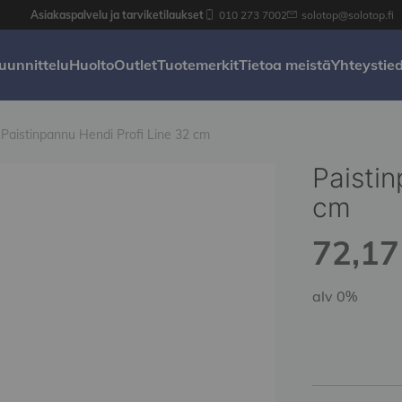
Asiakaspalvelu ja tarviketilaukset
010 273 7002
solotop@solotop.fi
uunnittelu
Huolto
Outlet
Tuotemerkit
Tietoa meistä
Yhteystie
Paistinpannu Hendi Profi Line 32 cm
Paistin
cm
72,17 
alv 0%