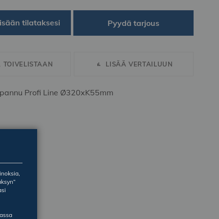
isään tilataksesi
Pyydä tarjous
Ä TOIVELISTAAN
LISÄÄ VERTAILUUN
npannu Profi Line Ø320xK55mm
inoksia,
äksyn”
asi
massa