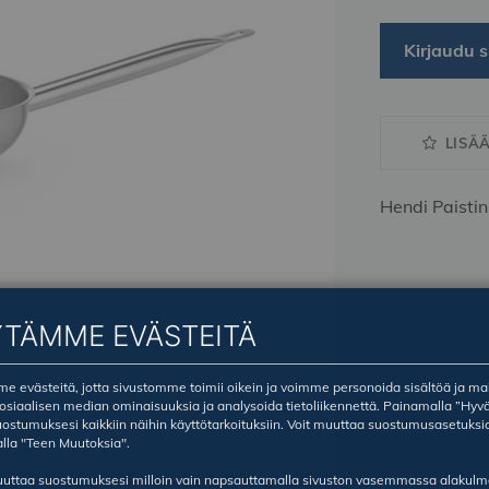
Kirjaudu s
LISÄ
Hendi Paisti
YTÄMME EVÄSTEITÄ
 evästeitä, jotta sivustomme toimii oikein ja voimme personoida sisältöä ja ma
sosiaalisen median ominaisuuksia ja analysoida tietoliikennettä. Painamalla ”Hyv
ostumuksesi kaikkiin näihin käyttötarkoituksiin. Voit muuttaa suostumusasetuksi
lla "Teen Muutoksia".
ruuttaa suostumuksesi milloin vain napsauttamalla sivuston vasemmassa alakul