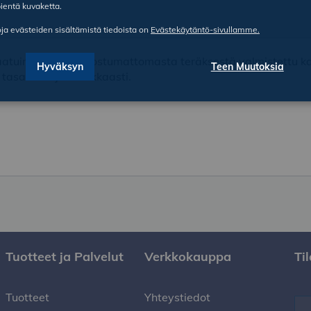
ientä kuvaketta.
oja evästeiden sisältämistä tiedoista on
Evästekäytäntö-sivullamme.
aatuinen, 18/10 ruostumattomasta teräksestä valmistettu kat
Hyväksyn
Teen Muutoksia
tasaisesti ja tehokkaasti.
Tuotteet ja Palvelut
Verkkokauppa
Ti
Tuotteet
Yhteystiedot