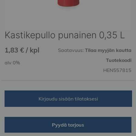
Kastikepullo punainen 0,35 L
Skip
to
the
1,83 € / kpl
Saatavuus:
Tilaa myyjän kautta
beginning
of
Tuotekoodi
alv 0%
the
HEN557815
images
gallery
Kirjaudu sisään tilataksesi
Pyydä tarjous