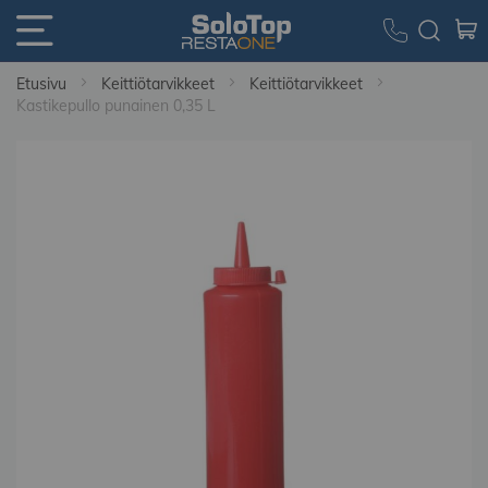
Etusivu
Keittiötarvikkeet
Keittiötarvikkeet
Kastikepullo punainen 0,35 L
Skip
to
the
end
of
the
images
gallery