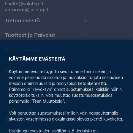
huolto@solotop.fi
varaosat@solotop.fi
Tietoa meistä
Tuotteet ja Palvelut
Verkkokauppa
KÄYTÄMME EVÄSTEITÄ
Tilaa uutiskirjeemme
Käytämme evästeitä, jotta sivustomme toimii oikein ja
voimme personoida sisältöä ja mainoksia, tarjota sosiaalisen
median ominaisuuksia ja analysoida tietoliikennettä.
Painamalla ”Hyväksyn” annat suostumuksesi kaikkiin näihin
Tilaa uutiskirje
käyttötarkoituksiin. Voit muuttaa suostumusasetuksiasi
painamalla "Teen Muutoksia".
Seuraa meitä:
Voit peruuttaa suostumuksesi milloin vain napsauttamalla
sivuston vasemmassa alakulmassa olevaa pientä kuvaketta.
Lisätietoja evästeiden sisältämistä tiedoista on