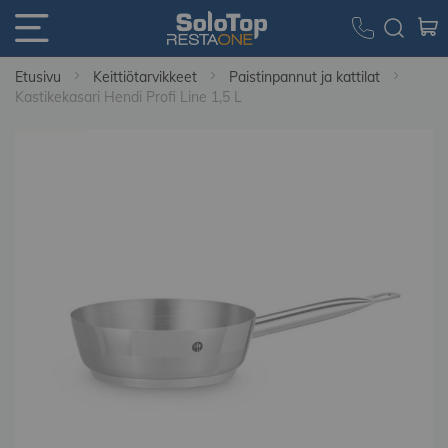
Etusivu
Keittiötarvikkeet
Paistinpannut ja kattilat
Kastikekasari Hendi Profi Line 1,5 L
Skip
to
the
end
of
the
images
gallery