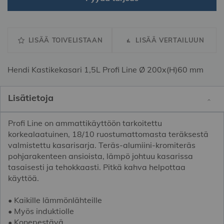
LISÄÄ TOIVELISTAAN
LISÄÄ VERTAILUUN
Hendi Kastikekasari 1,5L Profi Line Ø 200x(H)60 mm
Lisätietoja
Profi Line on ammattikäyttöön tarkoitettu
korkealaatuinen, 18/10 ruostumattomasta teräksestä
valmistettu kasarisarja. Teräs-alumiini-kromiteräs
pohjarakenteen ansioista, lämpö johtuu kasarissa
tasaisesti ja tehokkaasti. Pitkä kahva helpottaa
käyttöä.
• Kaikille lämmönlähteille
• Myös induktiolle
• Konepestävä