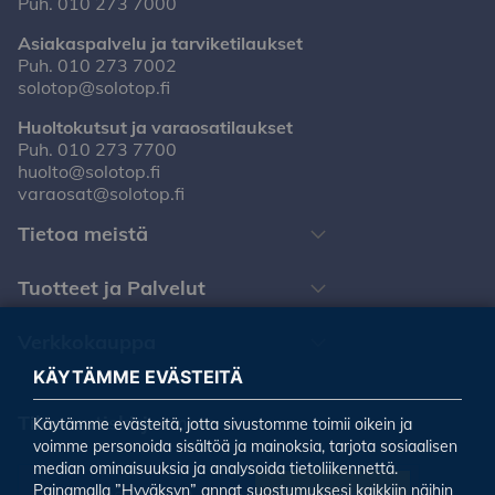
Puh.
010 273 7000
Asiakaspalvelu ja tarviketilaukset
Puh.
010 273 7002
solotop@solotop.fi
Huoltokutsut ja varaosatilaukset
Puh.
010 273 7700
huolto@solotop.fi
varaosat@solotop.fi
Tietoa meistä
Tuotteet ja Palvelut
Verkkokauppa
KÄYTÄMME EVÄSTEITÄ
Tilaa uutiskirjeemme
Käytämme evästeitä, jotta sivustomme toimii oikein ja
voimme personoida sisältöä ja mainoksia, tarjota sosiaalisen
median ominaisuuksia ja analysoida tietoliikennettä.
Painamalla ”Hyväksyn” annat suostumuksesi kaikkiin näihin