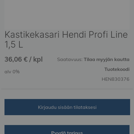
Kastikekasari Hendi Profi Line
Skip
to
1,5 L
the
beginning
36,06 € / kpl
of
Saatavuus:
Tilaa myyjän kautta
the
Tuotekoodi
alv 0%
images
gallery
HEN830376
Kirjaudu sisään tilataksesi
Pyydä tarjous