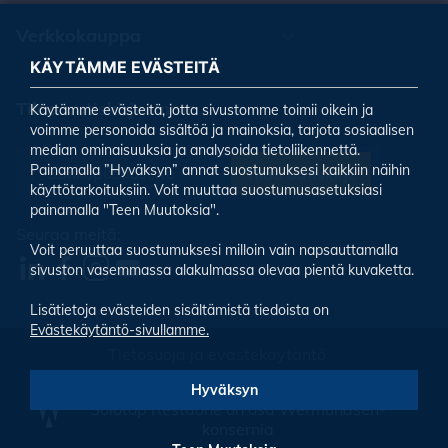
Verkkokauppa
KÄYTÄMME EVÄSTEITÄ
Tilaa uutiskirjeemme
Käytämme evästeitä, jotta sivustomme toimii oikein ja
voimme personoida sisältöä ja mainoksia, tarjota sosiaalisen
median ominaisuuksia ja analysoida tietoliikennettä.
Painamalla ”Hyväksyn” annat suostumuksesi kaikkiin näihin
Tilaa uutiskirje
käyttötarkoituksiin. Voit muuttaa suostumusasetuksiasi
painamalla "Teen Muutoksia".
Seuraa meitä:
Voit peruuttaa suostumuksesi milloin vain napsauttamalla
sivuston vasemmassa alakulmassa olevaa pientä kuvaketta.
Lisätietoja evästeiden sisältämistä tiedoista on
Evästekäytäntö-sivullamme.
Tietosuoja ja evästekäytäntö
Evästeiden asetukset
Hyväksyn
Solotop Restaone on osa Wermundsen-
konsernia