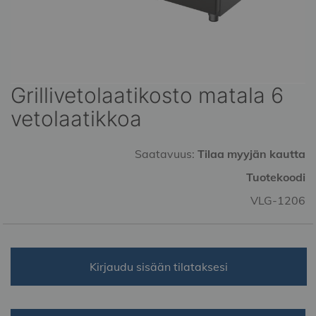
Grillivetolaatikosto matala 6
Skip
to
vetolaatikkoa
the
beginning
of
Saatavuus:
Tilaa myyjän kautta
the
Tuotekoodi
images
gallery
VLG-1206
Kirjaudu sisään tilataksesi