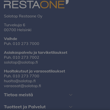
Solotop Restaone Oy
Turvekuja 6
00700 Helsinki
Vaihde
Puh.
010 273 7000
Asiakaspalvelu ja tarviketilaukset
Puh.
010 273 7002
solotop@solotop.fi
Huoltokutsut ja varaosatilaukset
Puh.
010 273 7700
huolto@solotop.fi
varaosat@solotop.fi
Tietoa meistä
Tuotteet ja Palvelut