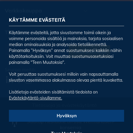
Verkkokauppa
KÄYTÄMME EVÄSTEITÄ
Tilaa uutiskirjeemme
Käytämme evästeitä, jotta sivustomme toimii oikein ja
voimme personoida sisältöä ja mainoksia, tarjota sosiaalisen
median ominaisuuksia ja analysoida tietoliikennettä.
Painamalla ”Hyväksyn” annat suostumuksesi kaikkiin näihin
Tilaa uutiskirje
käyttötarkoituksiin. Voit muuttaa suostumusasetuksiasi
painamalla "Teen Muutoksia".
Seuraa meitä:
Voit peruuttaa suostumuksesi milloin vain napsauttamalla
sivuston vasemmassa alakulmassa olevaa pientä kuvaketta.
Lisätietoja evästeiden sisältämistä tiedoista on
Evästekäytäntö-sivullamme.
Tietosuoja ja evästekäytäntö
Evästeiden asetukset
Hyväksyn
Solotop Restaone on osa Wermundsen-
konsernia