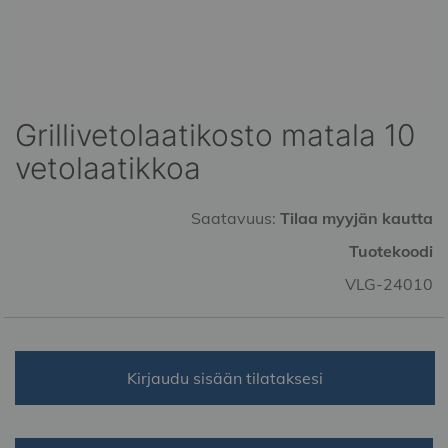
Grillivetolaatikosto matala 10
Skip
to
vetolaatikkoa
the
beginning
of
Saatavuus:
Tilaa myyjän kautta
the
Tuotekoodi
images
gallery
VLG-24010
Kirjaudu sisään tilataksesi