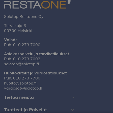
Solotop Restaone Oy
Turvekuja 6
00700 Helsinki
Vaihde
Puh.
010 273 7000
Asiakaspalvelu ja tarviketilaukset
Puh.
010 273 7002
solotop@solotop.fi
Huoltokutsut ja varaosatilaukset
Puh.
010 273 7700
huolto@solotop.fi
varaosat@solotop.fi
Tietoa meistä
Tuotteet ja Palvelut