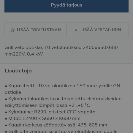
Pyydä tarjous
LISÄÄ TOIVELISTAAN
LISÄÄ VERTAILUUN
Grillivetolaatikko, 10 vetolaatikkoa 2400x650x650
mm220V, 0,4 kW
Lisätietoja
• Kapasiteetti: 10 vetolaatikkoa 150 mm syvälle GN-
astialle
• Kylmävetolaatikosto on tarkoitettu elintarvikkeiden
säilyttämiseen lämpötilassa +2…+5 °C
• Kylmäaine: R290, eristeet CFC-vapaita
• Mitat: L2400 x S650 x K650 mm
• Kaapin korkeus säädettävissä: 475-605 mm
• Grillilaite voidaan sijoittaa vetolaatikoston päälle