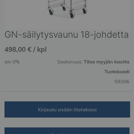
GN-säilytysvaunu 18-johdetta
Skip
to
the
498,00 € / kpl
beginning
of
alv 0%
Saatavuus:
Tilaa myyjän kautta
the
Tuotekoodi
images
gallery
58306
Kirjaudu sisään tilataksesi