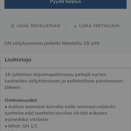
Pyydä tarjous
LISÄÄ TOIVELISTAAN
LISÄÄ VERTAILUUN
GN säilytysvaunu pelleille Maalattu 18-joht
Lisätietoja
18-johteinen leipomopeltivaunu peltejä varten
tuotteiden säilyttämiseen ja esillelaittoon paistamisen
jälkeen.
Ominaisuudet:
• Auttaa saamaan kerralla esille isomman määrän
tuotteita eikä tuotteita tarvitse siirtää erikseen
esimerkiksi vitriiiniin
• Mitat: GN 1/1