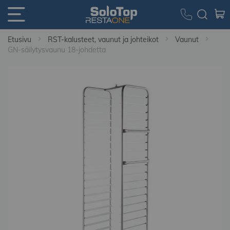
Etusivu
RST-kalusteet, vaunut ja johteikot
Vaunut
GN-säilytysvaunu 18-johdetta
Skip
to
the
end
of
the
images
gallery