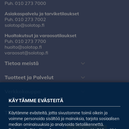
Puh.
010 273 7000
Asiakaspalvelu ja tarviketilaukset
Puh.
010 273 7002
solotop@solotop.fi
Huoltokutsut ja varaosatilaukset
Puh.
010 273 7700
huolto@solotop.fi
varaosat@solotop.fi
Tietoa meistä
Tuotteet ja Palvelut
Verkkokauppa
KÄYTÄMME EVÄSTEITÄ
Tilaa uutiskirjeemme
Käytämme evästeitä, jotta sivustomme toimii oikein ja
voimme personoida sisältöä ja mainoksia, tarjota sosiaalisen
median ominaisuuksia ja analysoida tietoliikennettä.