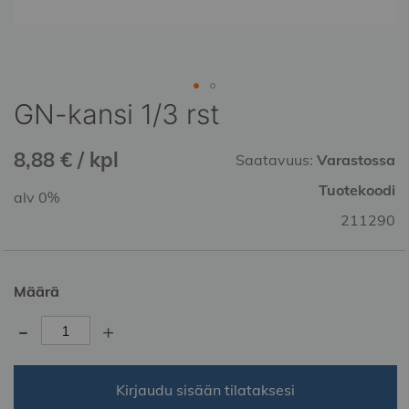
GN-kansi 1/3 rst
Skip
to
the
8,88 € / kpl
Saatavuus:
Varastossa
beginning
of
Tuotekoodi
alv 0%
the
211290
images
gallery
Määrä
-
+
Kirjaudu sisään tilataksesi