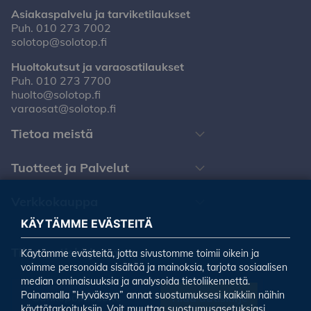
Asiakaspalvelu ja tarviketilaukset
Puh.
010 273 7002
solotop@solotop.fi
Huoltokutsut ja varaosatilaukset
Puh.
010 273 7700
huolto@solotop.fi
varaosat@solotop.fi
Tietoa meistä
Tuotteet ja Palvelut
Verkkokauppa
KÄYTÄMME EVÄSTEITÄ
Tilaa uutiskirjeemme
Käytämme evästeitä, jotta sivustomme toimii oikein ja
voimme personoida sisältöä ja mainoksia, tarjota sosiaalisen
median ominaisuuksia ja analysoida tietoliikennettä.
Painamalla ”Hyväksyn” annat suostumuksesi kaikkiin näihin
Tilaa uutiskirje
käyttötarkoituksiin. Voit muuttaa suostumusasetuksiasi