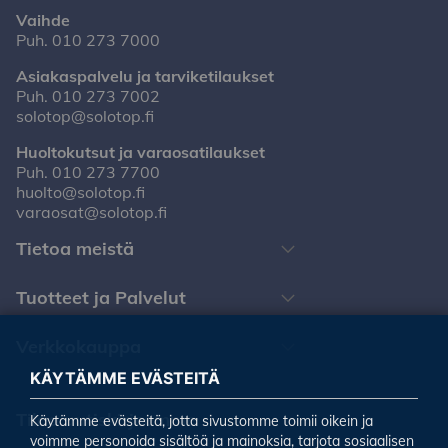
Vaihde
Puh.
010 273 7000
Asiakaspalvelu ja tarviketilaukset
Puh.
010 273 7002
solotop@solotop.fi
Huoltokutsut ja varaosatilaukset
Puh.
010 273 7700
huolto@solotop.fi
varaosat@solotop.fi
Tietoa meistä
Tuotteet ja Palvelut
Verkkokauppa
KÄYTÄMME EVÄSTEITÄ
Tilaa uutiskirjeemme
Käytämme evästeitä, jotta sivustomme toimii oikein ja
voimme personoida sisältöä ja mainoksia, tarjota sosiaalisen