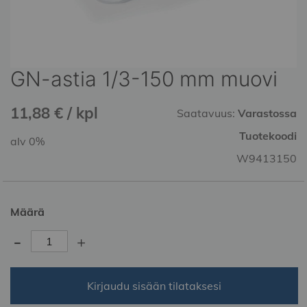
GN-astia 1/3-150 mm muovi
Skip
to
the
11,88 € / kpl
Saatavuus:
Varastossa
beginning
of
Tuotekoodi
alv 0%
the
W9413150
images
gallery
Määrä
-
+
Kirjaudu sisään tilataksesi