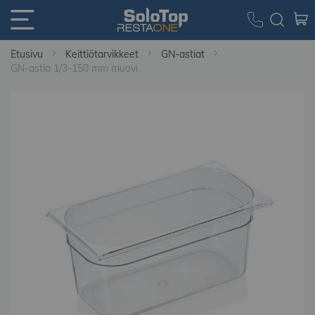
Etusivu
Keittiötarvikkeet
GN-astiat
GN-astia 1/3-150 mm muovi
Skip
to
the
end
of
the
images
gallery