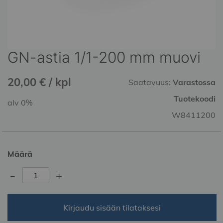
GN-astia 1/1-200 mm muovi
Skip
to
the
20,00 € / kpl
Saatavuus:
Varastossa
beginning
of
Tuotekoodi
alv 0%
the
W8411200
images
gallery
Määrä
-
+
Kirjaudu sisään tilataksesi