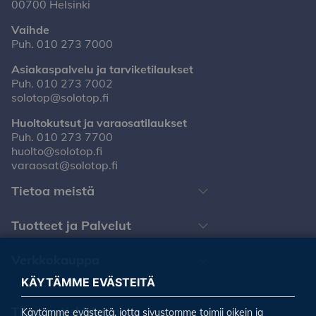
00700 Helsinki
Vaihde
Puh.
010 273 7000
Asiakaspalvelu ja tarviketilaukset
Puh.
010 273 7002
solotop@solotop.fi
Huoltokutsut ja varaosatilaukset
Puh.
010 273 7700
huolto@solotop.fi
varaosat@solotop.fi
Tietoa meistä
Tuotteet ja Palvelut
Verkkokauppa
KÄYTÄMME EVÄSTEITÄ
Tilaa uutiskirjeemme
Käytämme evästeitä, jotta sivustomme toimii oikein ja