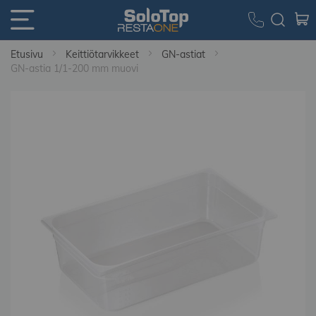
Etusivu
Keittiötarvikkeet
GN-astiat
GN-astia 1/1-200 mm muovi
Skip
to
the
end
of
the
images
gallery