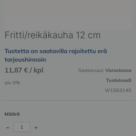
Fritti/reikäkauha 12 cm
Skip
to
the
Tuotetta on saatavilla rajoitettu erä
beginning
tarjoushinnoin
of
the
11,87 € / kpl
Saatavuus:
Varastossa
images
gallery
Tuotekoodi
alv 0%
W1563140
Määrä
-
+