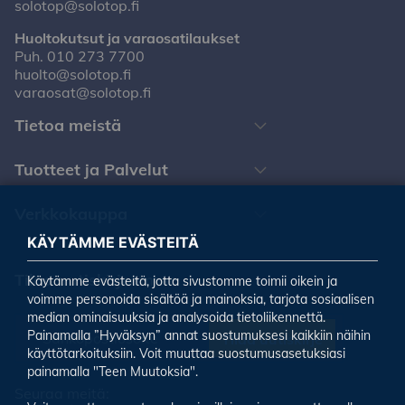
solotop@solotop.fi
Huoltokutsut ja varaosatilaukset
Puh.
010 273 7700
huolto@solotop.fi
varaosat@solotop.fi
Tietoa meistä
Tuotteet ja Palvelut
Verkkokauppa
KÄYTÄMME EVÄSTEITÄ
Tilaa uutiskirjeemme
Käytämme evästeitä, jotta sivustomme toimii oikein ja
voimme personoida sisältöä ja mainoksia, tarjota sosiaalisen
median ominaisuuksia ja analysoida tietoliikennettä.
Painamalla ”Hyväksyn” annat suostumuksesi kaikkiin näihin
Tilaa uutiskirje
käyttötarkoituksiin. Voit muuttaa suostumusasetuksiasi
painamalla "Teen Muutoksia".
Seuraa meitä: