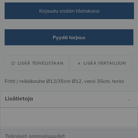
Kirjaudu sisään tilataksesi
Pyydä tarjous
LISÄÄ TOIVELISTAAN
LISÄÄ VERTAILUUN
Fritti / reikäkauha Ø12/35cm Ø12, varsi 35cm, teräs
Lisätietoja
Tekniset ominaisuudet