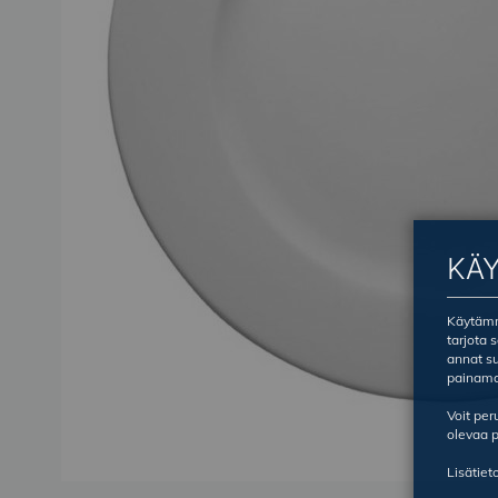
KÄ
Käytämme
tarjota 
annat su
painama
Voit pe
olevaa p
Lisätiet