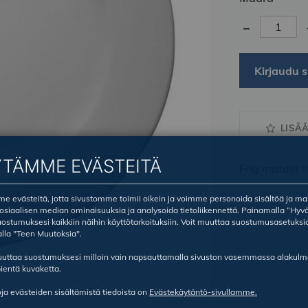
-
Kirjaudu s
LISÄ
YTÄMME EVÄSTEITÄ
Frig matala 
 evästeitä, jotta sivustomme toimii oikein ja voimme personoida sisältöä ja ma
sosiaalisen median ominaisuuksia ja analysoida tietoliikennettä. Painamalla ”Hyv
ostumuksesi kaikkiin näihin käyttötarkoituksiin. Voit muuttaa suostumusasetuksi
lla "Teen Muutoksia".
ruuttaa suostumuksesi milloin vain napsauttamalla sivuston vasemmassa alakul
ientä kuvaketta.
oja evästeiden sisältämistä tiedoista on
Evästekäytäntö-sivullamme.