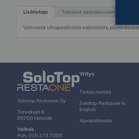
Skip
to
Lisätietoja
Tekniset ominaisuudet
the
beginning
Vahvasta vitroposliinista valmistettu posliinilau
of
the
images
gallery
Yritys
Tietoa meistä
Solotop Restaone Oy
Solotop Restaone in
English
Turvekuja 6
00700 Helsinki
Ajankohtaista
Vaihde
Puh.
010 273 7000