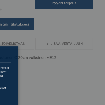
Pyydä tarjous
+
isään tilataksesi
Ä TOIVELISTAAN
LISÄÄ VERTAILUUN
lautanen Ø 20cm valkoinen ME12
inoksia,
äksyn”
asi
massa