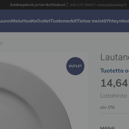
Asiakaspalvelu ja tarviketilaukset
010 273 7002
solotop@solotop.fi
uunnittelu
Huolto
Outlet
Tuotemerkit
Tietoa meistä
Yhteystie
pl
Lautan
Tuotetta o
14,64 
Special
Price
Listahinta
alv 0%
Määrä