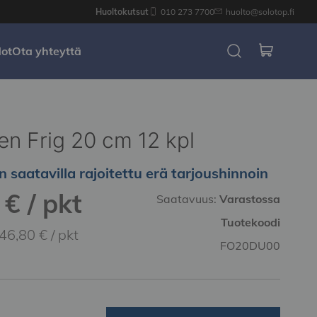
Huoltokutsut
010 273 7700
huolto@solotop.fi
dot
Ota yhteyttä
en Frig 20 cm 12 kpl
n saatavilla rajoitettu erä tarjoushinnoin
€ / pkt
Saatavuus:
Varastossa
Tuotekoodi
46,80 € / pkt
FO20DU00