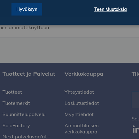
Hyväksyn
Teen Muutoksia
tanen ammattikäyttöön
Tuotteet ja Palvelut
Verkkokauppa
Ti
Tuotteet
Yhteystiedot
Tuotemerkit
Laskutustiedot
Suunnittelupalvelu
Myyntiehdot
Se
SoloFactory
Ammattilaisen
verkkokauppa
Next palveluvaa’at -