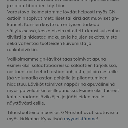
ja salaattibaarien käyttöön.
Varastovalikoimastamme löydät helposti myös GN-
astioihin sopivat metalliset tai kirkkaat muoviset gn-
kannet. Kansien käyttö on erityisen tärkeää
säilytyksessä, koska oikein mitoitettu kansi sulkeutuu
tiiviisti ja hidastaa makujen ja hajujen sekoittumista
sekä vähentää tuotteiden kuivumista ja
ruokahävikkiä.
Valikoimamme gn-läviköt taas toimivat apuna
esimerkiksi salaattibaareissa salaattien tarjoilussa,
nostaen tuotteet irti astian pohjasta, jolloin nesteille
jää valumatila astian pohjalle ja pilaantuminen
hidastuu. Läviköt toimivat näppärinä apuvälineinä
myös palvelutiskin esillepanossa. Esimerkiksi tuoreet
kalat saadaan lävikköjen ja jäähileiden avulla
näyttävästi esille.
Tilaustuotteina muoviset GN-astiat ovat saatavissa
myös kirkkaina. Kysy lisää
myynnistämme
!