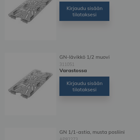
Kirjaudu sisään
tilataksesi
GN-lävikkö 1/2 muovi
311051
Varastossa
Kirjaudu sisään
tilataksesi
GN 1/1-astia, musta posliini
AP82273