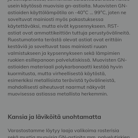
usein käytössä muovisia gn-astioita. Muovisten GN-
astioiden käyttölämpötila on -40°C … 99°C, joten ne
soveltuvat mainiosti myös pakastuksessa
käytettäväksi, mutta eivät kypsennykseen. RST-
astiat ovat ammattikeittiön tuttuja perustyövälineitä.
Ruostumatonta terästä olevat astiat ovat erittäin
kestäviä ja soveltuvat taas mainiosti ruuan
valmistukseen ja kypsennykseen sekä lämpimien
ruokien esillepanoon palvelutiskissä. Muovisten GN-
astioiden materiaali polykarbonaatti kestää hyvin
kuormitusta, mutta virheellisestä käytöstä,
esimerkiksi metallisista terävistä työvälineistä,
mahdollisesti aiheutuvat naarmut näkyvät
muovisessa astiassa metallista herkemmin.
Kansia ja läviköitä unohtamatta
Varastostamme löytyy laaja valikoima rosterisia
sekä mustia muovisia GN-astioita mm. palvelutiskien