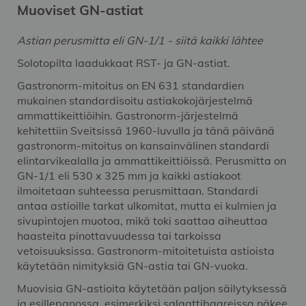
Muoviset GN-astiat
Astian perusmitta eli GN-1/1 - siitä kaikki lähtee
Solotopilta laadukkaat RST- ja GN-astiat.
Gastronorm-mitoitus on EN 631 standardien
mukainen standardisoitu astiakokojärjestelmä
ammattikeittiöihin. Gastronorm-järjestelmä
kehitettiin Sveitsissä 1960-luvulla ja tänä päivänä
gastronorm-mitoitus on kansainvälinen standardi
elintarvikealalla ja ammattikeittiöissä. Perusmitta on
GN-1/1 eli 530 x 325 mm ja kaikki astiakoot
ilmoitetaan suhteessa perusmittaan. Standardi
antaa astioille tarkat ulkomitat, mutta ei kulmien ja
sivupintojen muotoa, mikä toki saattaa aiheuttaa
haasteita pinottavuudessa tai tarkoissa
vetoisuuksissa. Gastronorm-mitoitetuista astioista
käytetään nimityksiä GN-astia tai GN-vuoka.
Muovisia GN-astioita käytetään paljon säilytyksessä
ja esillepanossa, esimerkiksi salaattibaareissa näkee