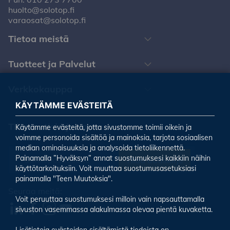
huolto@solotop.fi
varaosat@solotop.fi
Tietoa meistä
Tuotteet ja Palvelut
Verkkokauppa
KÄYTÄMME EVÄSTEITÄ
Tilaa uutiskirjeemme
Käytämme evästeitä, jotta sivustomme toimii oikein ja
voimme personoida sisältöä ja mainoksia, tarjota sosiaalisen
median ominaisuuksia ja analysoida tietoliikennettä.
Painamalla ”Hyväksyn” annat suostumuksesi kaikkiin näihin
Tilaa uutiskirje
käyttötarkoituksiin. Voit muuttaa suostumusasetuksiasi
painamalla "Teen Muutoksia".
Seuraa meitä:
Voit peruuttaa suostumuksesi milloin vain napsauttamalla
sivuston vasemmassa alakulmassa olevaa pientä kuvaketta.