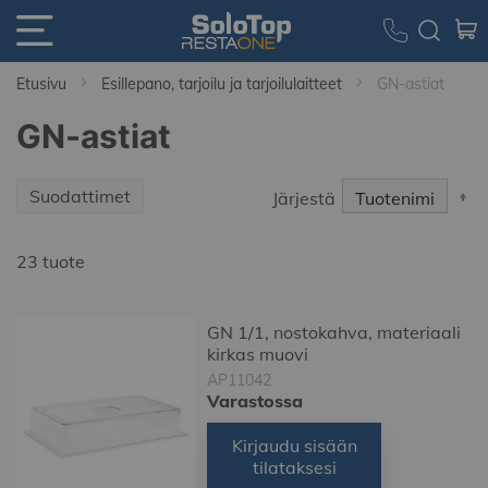
Etusivu
Esillepano, tarjoilu ja tarjoilulaitteet
GN-astiat
GN-astiat
S
Suodattimet
Järjestä
D
Di
23
tuote
GN 1/1, nostokahva, materiaali
kirkas muovi
AP11042
Varastossa
Kirjaudu sisään
tilataksesi