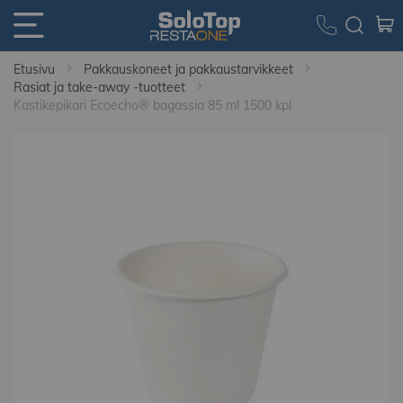
Etusivu
Pakkauskoneet ja pakkaustarvikkeet
Rasiat ja take-away -tuotteet
Kastikepikari Ecoecho® bagassia 85 ml 1500 kpl
Skip
to
the
end
of
the
images
gallery