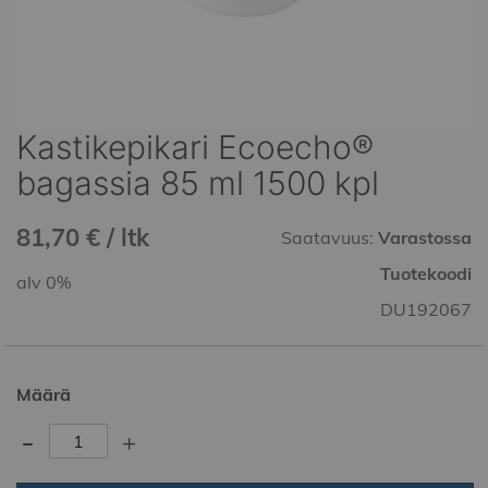
Kastikepikari Ecoecho®
Skip
to
bagassia 85 ml 1500 kpl
the
beginning
81,70 € / ltk
of
Saatavuus:
Varastossa
the
Tuotekoodi
alv 0%
images
gallery
DU192067
Määrä
-
+