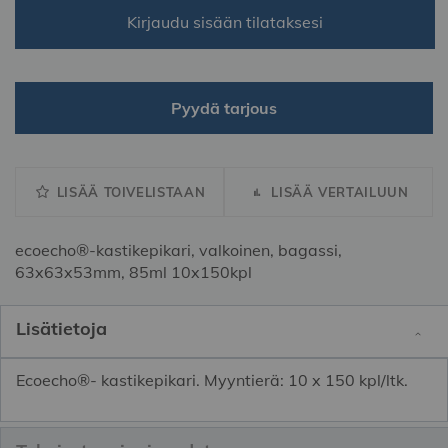
Kirjaudu sisään tilataksesi
Pyydä tarjous
LISÄÄ TOIVELISTAAN
LISÄÄ VERTAILUUN
ecoecho®-kastikepikari, valkoinen, bagassi,
63x63x53mm, 85ml 10x150kpl
Lisätietoja
Ecoecho®- kastikepikari. Myyntierä: 10 x 150 kpl/ltk.