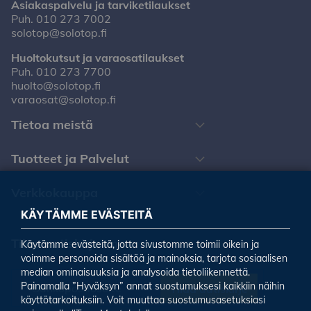
Asiakaspalvelu ja tarviketilaukset
Puh.
010 273 7002
solotop@solotop.fi
Huoltokutsut ja varaosatilaukset
Puh.
010 273 7700
huolto@solotop.fi
varaosat@solotop.fi
Tietoa meistä
Tuotteet ja Palvelut
Verkkokauppa
KÄYTÄMME EVÄSTEITÄ
Tilaa uutiskirjeemme
Käytämme evästeitä, jotta sivustomme toimii oikein ja
voimme personoida sisältöä ja mainoksia, tarjota sosiaalisen
median ominaisuuksia ja analysoida tietoliikennettä.
Painamalla ”Hyväksyn” annat suostumuksesi kaikkiin näihin
Tilaa uutiskirje
käyttötarkoituksiin. Voit muuttaa suostumusasetuksiasi