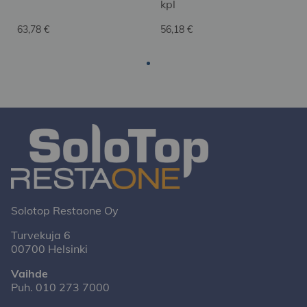
kpl
63,78 €
56,18 €
Solotop Restaone Oy
Turvekuja 6
00700 Helsinki
Vaihde
Puh.
010 273 7000