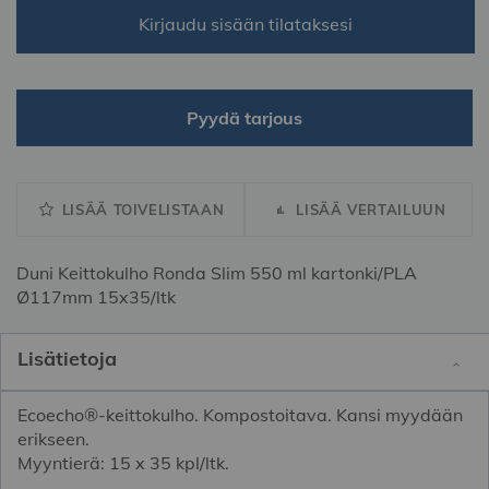
Kirjaudu sisään tilataksesi
Pyydä tarjous
LISÄÄ TOIVELISTAAN
LISÄÄ VERTAILUUN
Duni Keittokulho Ronda Slim 550 ml kartonki/PLA
Ø117mm 15x35/ltk
Lisätietoja
Ecoecho®-keittokulho. Kompostoitava. Kansi myydään
erikseen.
Myyntierä: 15 x 35 kpl/ltk.