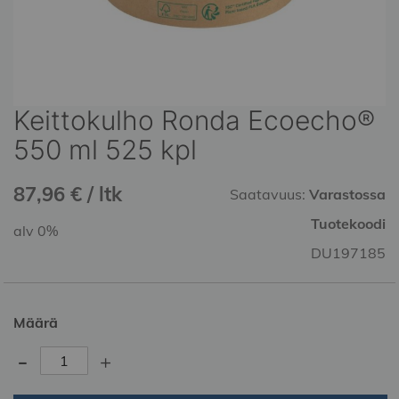
Keittokulho Ronda Ecoecho®
Skip
to
550 ml 525 kpl
the
beginning
87,96 € / ltk
of
Saatavuus:
Varastossa
the
Tuotekoodi
alv 0%
images
gallery
DU197185
Määrä
-
+