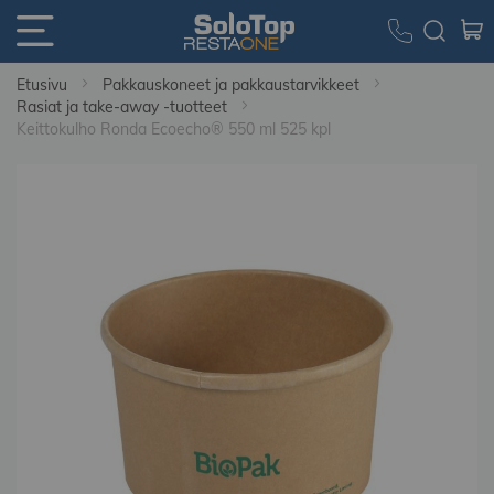
Etusivu
Pakkauskoneet ja pakkaustarvikkeet
Rasiat ja take-away -tuotteet
Keittokulho Ronda Ecoecho® 550 ml 525 kpl
Skip
to
the
end
of
the
images
gallery