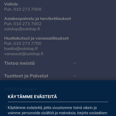
Vaihde
Puh.
010 273 7000
Asiakaspalvelu ja tarviketilaukset
Puh.
010 273 7002
solotop@solotop.fi
Huoltokutsut ja varaosatilaukset
Puh.
010 273 7700
huolto@solotop.fi
varaosat@solotop.fi
Tietoa meistä
Tuotteet ja Palvelut
Verkkokauppa
KÄYTÄMME EVÄSTEITÄ
Tilaa uutiskirjeemme
Käytämme evästeitä, jotta sivustomme toimii oikein ja
voimme personoida sisältöä ja mainoksia, tarjota sosiaalisen