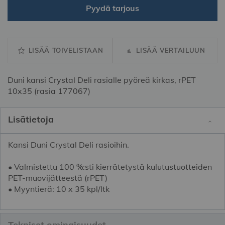
Pyydä tarjous
LISÄÄ TOIVELISTAAN
LISÄÄ VERTAILUUN
Duni kansi Crystal Deli rasialle pyöreä kirkas, rPET
10x35 (rasia 177067)
Lisätietoja
Kansi Duni Crystal Deli rasioihin.
• Valmistettu 100 %:sti kierrätetystä kulutustuotteiden
PET-muovijätteestä (rPET)
• Myyntierä: 10 x 35 kpl/ltk
Tekniset ominaisuudet