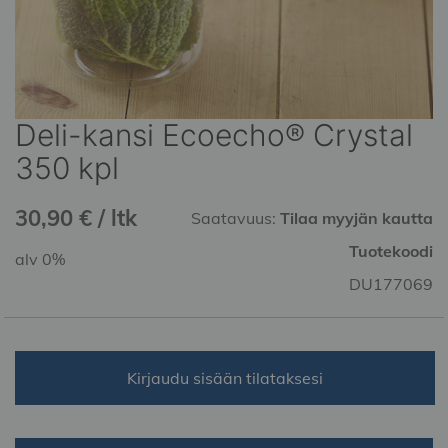
Deli-kansi Ecoecho® Crystal
Skip
to
350 kpl
the
beginning
30,90 € / ltk
of
Saatavuus:
Tilaa myyjän kautta
the
Tuotekoodi
alv 0%
images
gallery
DU177069
Kirjaudu sisään tilataksesi