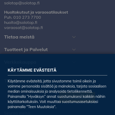
solotop@solotop.fi
Huoltokutsut ja varaosatilaukset
Puh.
010 273 7700
huolto@solotop.fi
varaosat@solotop.fi
Tietoa meistä
Tuotteet ja Palvelut
Verkkokauppa
KÄYTÄMME EVÄSTEITÄ
Tilaa uutiskirjeemme
Käytämme evästeitä, jotta sivustomme toimii oikein ja
voimme personoida sisältöä ja mainoksia, tarjota sosiaalisen
median ominaisuuksia ja analysoida tietoliikennettä.
Painamalla ”Hyväksyn” annat suostumuksesi kaikkiin näihin
Tilaa uutiskirje
käyttötarkoituksiin. Voit muuttaa suostumusasetuksiasi
painamalla "Teen Muutoksia".
Seuraa meitä: