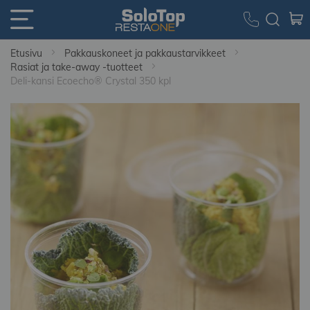
Etusivu
Pakkauskoneet ja pakkaustarvikkeet
Rasiat ja take-away -tuotteet
Deli-kansi Ecoecho® Crystal 350 kpl
Skip
to
the
end
of
the
images
gallery