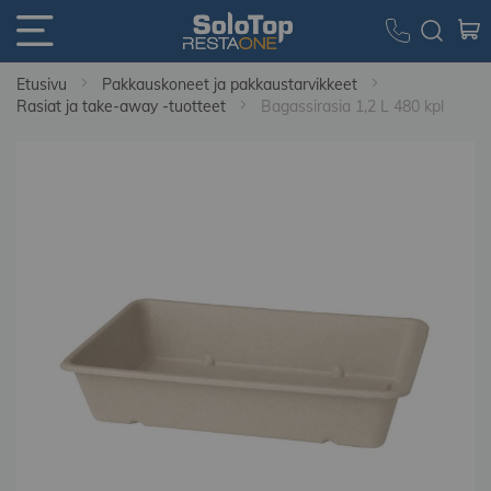
Etusivu
Pakkauskoneet ja pakkaustarvikkeet
Rasiat ja take-away -tuotteet
Bagassirasia 1,2 L 480 kpl
Skip
to
the
end
of
the
images
gallery