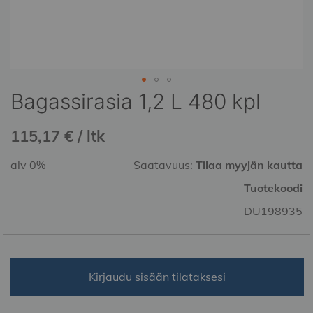
Bagassirasia 1,2 L 480 kpl
Skip
to
the
115,17 € / ltk
beginning
of
alv 0%
Saatavuus:
Tilaa myyjän kautta
the
Tuotekoodi
images
gallery
DU198935
Kirjaudu sisään tilataksesi