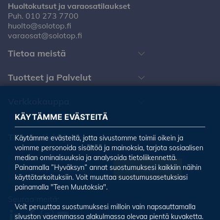
Huoltokutsut ja varaosatilaukset
Puh.
010 273 7700
huolto@solotop.fi
varaosat@solotop.fi
Tietoa meistä
Tuotteet ja Palvelut
Verkkokauppa
KÄYTÄMME EVÄSTEITÄ
Tilaa uutiskirjeemme
Käytämme evästeitä, jotta sivustomme toimii oikein ja
voimme personoida sisältöä ja mainoksia, tarjota sosiaalisen
median ominaisuuksia ja analysoida tietoliikennettä.
Painamalla ”Hyväksyn” annat suostumuksesi kaikkiin näihin
Tilaa uutiskirje
käyttötarkoituksiin. Voit muuttaa suostumusasetuksiasi
painamalla "Teen Muutoksia".
Seuraa meitä:
Voit peruuttaa suostumuksesi milloin vain napsauttamalla
sivuston vasemmassa alakulmassa olevaa pientä kuvaketta.