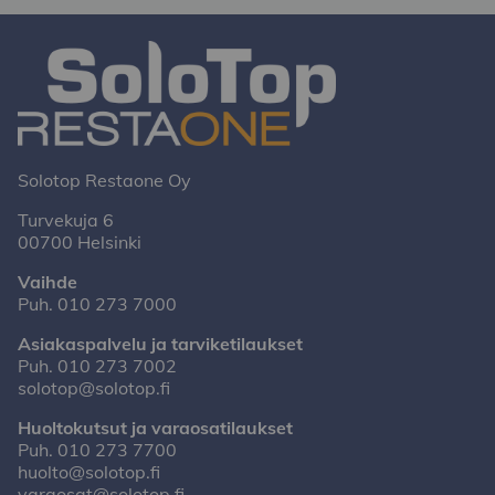
Solotop Restaone Oy
Turvekuja 6
00700 Helsinki
Vaihde
Puh.
010 273 7000
Asiakaspalvelu ja tarviketilaukset
Puh.
010 273 7002
solotop@solotop.fi
Huoltokutsut ja varaosatilaukset
Puh.
010 273 7700
huolto@solotop.fi
varaosat@solotop.fi