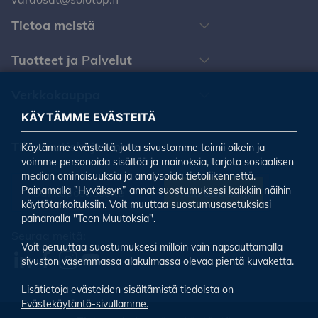
Tietoa meistä
Tuotteet ja Palvelut
Verkkokauppa
KÄYTÄMME EVÄSTEITÄ
Tilaa uutiskirjeemme
Käytämme evästeitä, jotta sivustomme toimii oikein ja
voimme personoida sisältöä ja mainoksia, tarjota sosiaalisen
median ominaisuuksia ja analysoida tietoliikennettä.
Painamalla ”Hyväksyn” annat suostumuksesi kaikkiin näihin
Tilaa uutiskirje
käyttötarkoituksiin. Voit muuttaa suostumusasetuksiasi
painamalla "Teen Muutoksia".
Seuraa meitä:
Voit peruuttaa suostumuksesi milloin vain napsauttamalla
sivuston vasemmassa alakulmassa olevaa pientä kuvaketta.
Lisätietoja evästeiden sisältämistä tiedoista on
Evästekäytäntö-sivullamme.