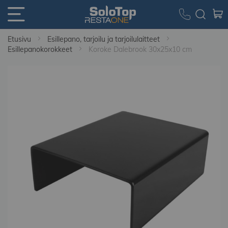
Etusivu
Esillepano, tarjoilu ja tarjoilulaitteet
Esillepanokorokkeet
Koroke Dalebrook 30x25x10 cm
Skip
to
the
end
of
the
images
gallery