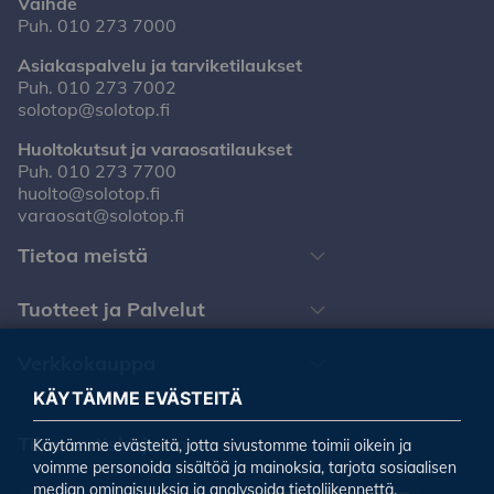
Vaihde
Puh.
010 273 7000
Asiakaspalvelu ja tarviketilaukset
Puh.
010 273 7002
solotop@solotop.fi
Huoltokutsut ja varaosatilaukset
Puh.
010 273 7700
huolto@solotop.fi
varaosat@solotop.fi
Tietoa meistä
Tuotteet ja Palvelut
Verkkokauppa
KÄYTÄMME EVÄSTEITÄ
Tilaa uutiskirjeemme
Käytämme evästeitä, jotta sivustomme toimii oikein ja
voimme personoida sisältöä ja mainoksia, tarjota sosiaalisen
median ominaisuuksia ja analysoida tietoliikennettä.