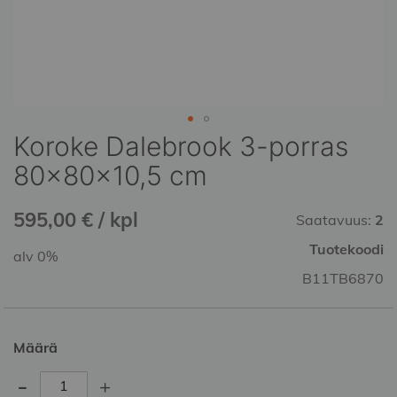
Koroke Dalebrook 3-porras
Skip
to
80x80x10,5 cm
the
beginning
595,00 € / kpl
of
Saatavuus:
2
the
Tuotekoodi
alv 0%
images
gallery
B11TB6870
Määrä
-
+