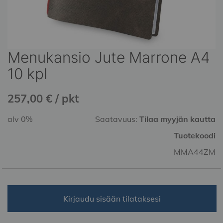
Menukansio Jute Marrone A4
Skip
to
10 kpl
the
beginning
257,00 € / pkt
of
the
alv 0%
Saatavuus:
Tilaa myyjän kautta
images
gallery
Tuotekoodi
MMA44ZM
Kirjaudu sisään tilataksesi