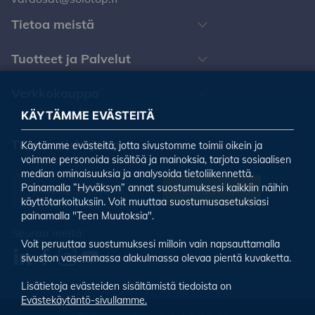
Tietoa meistä
Tuotteet ja Palvelut
Verkkokauppa
KÄYTÄMME EVÄSTEITÄ
Tilaa uutiskirjeemme
Käytämme evästeitä, jotta sivustomme toimii oikein ja
voimme personoida sisältöä ja mainoksia, tarjota sosiaalisen
median ominaisuuksia ja analysoida tietoliikennettä.
Painamalla ”Hyväksyn” annat suostumuksesi kaikkiin näihin
Tilaa uutiskirje
käyttötarkoituksiin. Voit muuttaa suostumusasetuksiasi
painamalla "Teen Muutoksia".
Seuraa meitä:
Voit peruuttaa suostumuksesi milloin vain napsauttamalla
sivuston vasemmassa alakulmassa olevaa pientä kuvaketta.
Lisätietoja evästeiden sisältämistä tiedoista on
Evästekäytäntö-sivullamme.