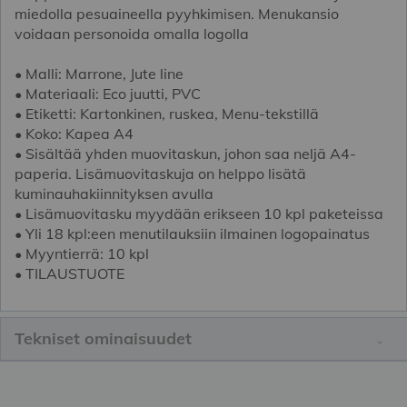
miedolla pesuaineella pyyhkimisen. Menukansio
voidaan personoida omalla logolla
• Malli: Marrone, Jute line
• Materiaali: Eco juutti, PVC
• Etiketti: Kartonkinen, ruskea, Menu-tekstillä
• Koko: Kapea A4
• Sisältää yhden muovitaskun, johon saa neljä A4-
paperia. Lisämuovitaskuja on helppo lisätä
kuminauhakiinnityksen avulla
• Lisämuovitasku myydään erikseen 10 kpl paketeissa
• Yli 18 kpl:een menutilauksiin ilmainen logopainatus
• Myyntierrä: 10 kpl
• TILAUSTUOTE
Tekniset ominaisuudet