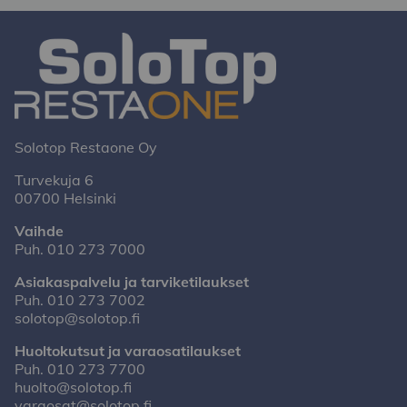
Solotop Restaone Oy
Turvekuja 6
00700 Helsinki
Vaihde
Puh.
010 273 7000
Asiakaspalvelu ja tarviketilaukset
Puh.
010 273 7002
solotop@solotop.fi
Huoltokutsut ja varaosatilaukset
Puh.
010 273 7700
huolto@solotop.fi
varaosat@solotop.fi