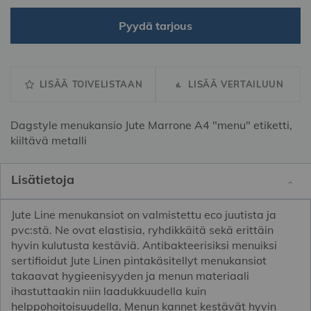
Pyydä tarjous
LISÄÄ TOIVELISTAAN
LISÄÄ VERTAILUUN
Dagstyle menukansio Jute Marrone A4 "menu" etiketti,
kiiltävä metalli
Lisätietoja
Jute Line menukansiot on valmistettu eco juutista ja
pvc:stä. Ne ovat elastisia, ryhdikkäitä sekä erittäin
hyvin kulutusta kestäviä. Antibakteerisiksi menuiksi
sertifioidut Jute Linen pintakäsitellyt menukansiot
takaavat hygieenisyyden ja menun materiaali
ihastuttaakin niin laadukkuudella kuin
helppohoitoisuudella. Menun kannet kestävät hyvin