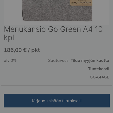
Menukansio Go Green A4 10
Skip
to
kpl
the
beginning
186,00 € / pkt
of
the
alv 0%
Saatavuus:
Tilaa myyjän kautta
images
gallery
Tuotekoodi
GGA44GE
Kirjaudu sisään tilataksesi