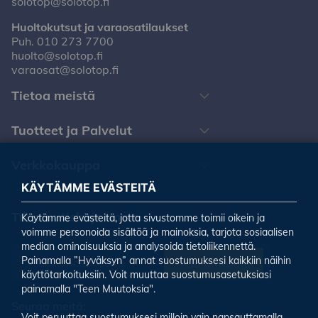
solotop@solotop.fi
Huoltokutsut ja varaosatilaukset
Puh.
010 273 7700
huolto@solotop.fi
varaosat@solotop.fi
Tietoa meistä
Tuotteet ja Palvelut
Verkkokauppa
KÄYTÄMME EVÄSTEITÄ
Tilaa uutiskirjeemme
Käytämme evästeitä, jotta sivustomme toimii oikein ja
voimme personoida sisältöä ja mainoksia, tarjota sosiaalisen
median ominaisuuksia ja analysoida tietoliikennettä.
Painamalla ”Hyväksyn” annat suostumuksesi kaikkiin näihin
Tilaa uutiskirje
käyttötarkoituksiin. Voit muuttaa suostumusasetuksiasi
painamalla "Teen Muutoksia".
Seuraa meitä:
Voit peruuttaa suostumuksesi milloin vain napsauttamalla