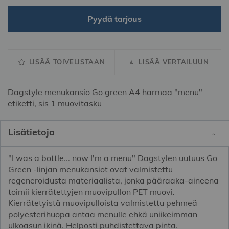
Pyydä tarjous
LISÄÄ TOIVELISTAAN
LISÄÄ VERTAILUUN
Dagstyle menukansio Go green A4 harmaa "menu"
etiketti, sis 1 muovitasku
Lisätietoja
"I was a bottle... now I'm a menu" Dagstylen uutuus Go
Green -linjan menukansiot ovat valmistettu
regeneroidusta materiaalista, jonka pääraaka-aineena
toimii kierrätettyjen muovipullon PET muovi.
Kierrätetyistä muovipulloista valmistettu pehmeä
polyesterihuopa antaa menulle ehkä uniikeimman
ulkoasun ikinä. Helposti puhdistettava pinta.