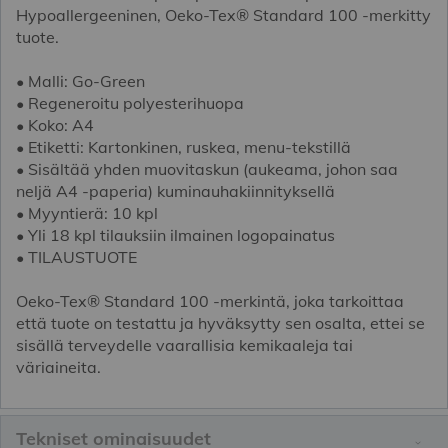
Hypoallergeeninen, Oeko-Tex® Standard 100 -merkitty
tuote.
• Malli: Go-Green
• Regeneroitu polyesterihuopa
• Koko: A4
• Etiketti: Kartonkinen, ruskea, menu-tekstillä
• Sisältää yhden muovitaskun (aukeama, johon saa
neljä A4 -paperia) kuminauhakiinnityksellä
• Myyntierä: 10 kpl
• Yli 18 kpl tilauksiin ilmainen logopainatus
• TILAUSTUOTE
Oeko-Tex® Standard 100 -merkintä, joka tarkoittaa
että tuote on testattu ja hyväksytty sen osalta, ettei se
sisällä terveydelle vaarallisia kemikaaleja tai
väriaineita.
Tekniset ominaisuudet