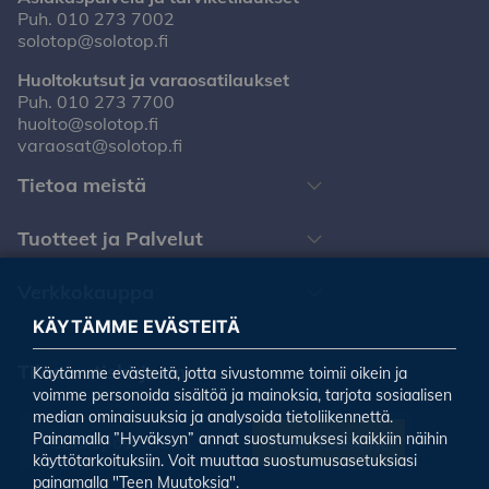
Puh.
010 273 7002
solotop@solotop.fi
Huoltokutsut ja varaosatilaukset
Puh.
010 273 7700
huolto@solotop.fi
varaosat@solotop.fi
Tietoa meistä
Tuotteet ja Palvelut
Verkkokauppa
KÄYTÄMME EVÄSTEITÄ
Tilaa uutiskirjeemme
Käytämme evästeitä, jotta sivustomme toimii oikein ja
voimme personoida sisältöä ja mainoksia, tarjota sosiaalisen
median ominaisuuksia ja analysoida tietoliikennettä.
Painamalla ”Hyväksyn” annat suostumuksesi kaikkiin näihin
Tilaa uutiskirje
käyttötarkoituksiin. Voit muuttaa suostumusasetuksiasi
painamalla "Teen Muutoksia".