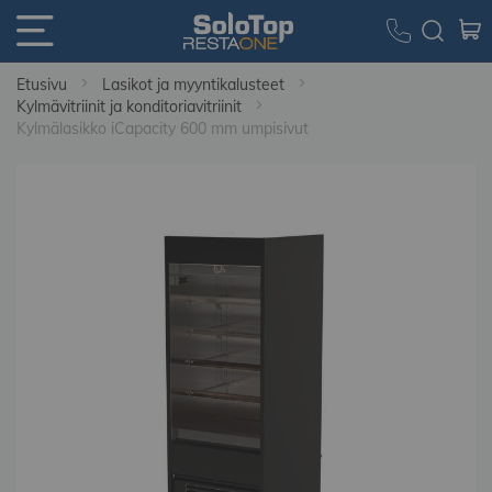
Etusivu
Lasikot ja myyntikalusteet
Kylmävitriinit ja konditoriavitriinit
Kylmälasikko iCapacity 600 mm umpisivut
Skip
to
the
end
of
the
images
gallery