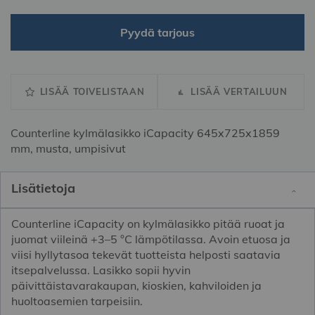
Pyydä tarjous
LISÄÄ TOIVELISTAAN
LISÄÄ VERTAILUUN
Counterline kylmälasikko iCapacity 645x725x1859
mm, musta, umpisivut
Lisätietoja
Counterline iCapacity on kylmälasikko pitää ruoat ja
juomat viileinä +3–5 °C lämpötilassa. Avoin etuosa ja
viisi hyllytasoa tekevät tuotteista helposti saatavia
itsepalvelussa. Lasikko sopii hyvin
päivittäistavarakaupan, kioskien, kahviloiden ja
huoltoasemien tarpeisiin.