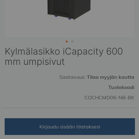
Kylmälasikko iCapacity 600
Skip
to
mm umpisivut
the
beginning
of
Saatavuus:
Tilaa myyjän kautta
the
Tuotekoodi
images
gallery
COCHCMD06-NB-BK
Kirjaudu sisään tilataksesi