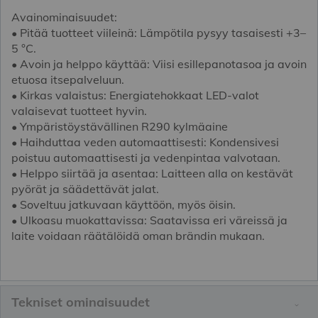
Avainominaisuudet:
• Pitää tuotteet viileinä: Lämpötila pysyy tasaisesti +3–
5 °C.
• Avoin ja helppo käyttää: Viisi esillepanotasoa ja avoin
etuosa itsepalveluun.
• Kirkas valaistus: Energiatehokkaat LED-valot
valaisevat tuotteet hyvin.
• Ympäristöystävällinen R290 kylmäaine
• Haihduttaa veden automaattisesti: Kondensivesi
poistuu automaattisesti ja vedenpintaa valvotaan.
• Helppo siirtää ja asentaa: Laitteen alla on kestävät
pyörät ja säädettävät jalat.
• Soveltuu jatkuvaan käyttöön, myös öisin.
• Ulkoasu muokattavissa: Saatavissa eri väreissä ja
laite voidaan räätälöidä oman brändin mukaan.
Tekniset ominaisuudet