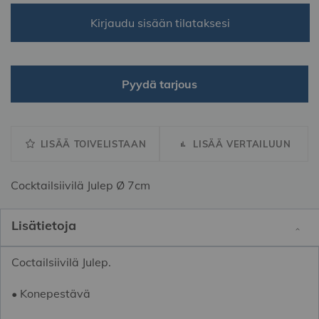
Kirjaudu sisään tilataksesi
Pyydä tarjous
LISÄÄ TOIVELISTAAN
LISÄÄ VERTAILUUN
Cocktailsiivilä Julep Ø 7cm
Lisätietoja
Coctailsiivilä Julep.
• Konepestävä