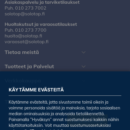
Asiakaspalvelu ja tarviketilaukset
Puh.
010 273 7002
solotop@solotop.fi
Huoltokutsut ja varaosatilaukset
Puh.
010 273 7700
huolto@solotop.fi
varaosat@solotop.fi
Tietoa meistä
Tuotteet ja Palvelut
Verkkokauppa
KÄYTÄMME EVÄSTEITÄ
Tilaa uutiskirjeemme
Käytämme evästeitä, jotta sivustomme toimii oikein ja
voimme personoida sisältöä ja mainoksia, tarjota sosiaalisen
median ominaisuuksia ja analysoida tietoliikennettä.
Painamalla ”Hyväksyn” annat suostumuksesi kaikkiin näihin
Tilaa uutiskirje
käyttötarkoituksiin. Voit muuttaa suostumusasetuksiasi