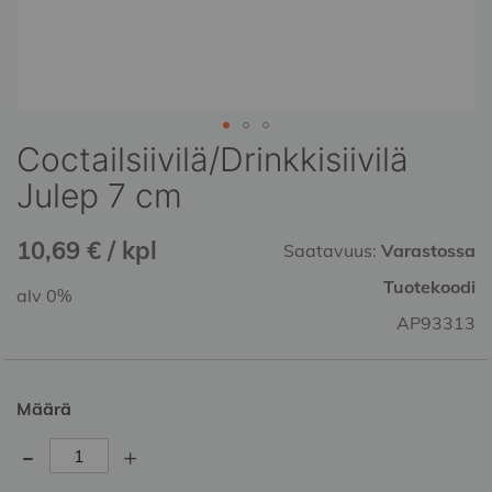
Coctailsiivilä/Drinkkisiivilä
Skip
to
Julep 7 cm
the
beginning
10,69 € / kpl
of
Saatavuus:
Varastossa
the
Tuotekoodi
alv 0%
images
gallery
AP93313
Määrä
-
+