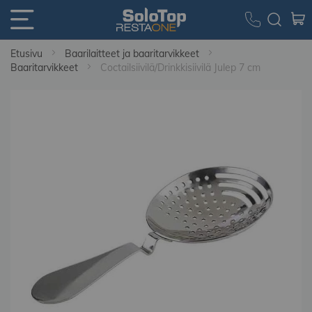
Etusivu
Baarilaitteet ja baaritarvikkeet
Baaritarvikkeet
Coctailsiivilä/Drinkkisiivilä Julep 7 cm
Skip
to
the
end
of
the
images
gallery