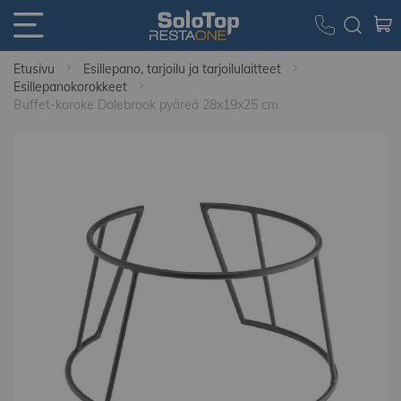
Etusivu
Esillepano, tarjoilu ja tarjoilulaitteet
Esillepanokorokkeet
Buffet-koroke Dalebrook pyöreä 28x19x25 cm
Skip
to
the
end
of
the
images
gallery