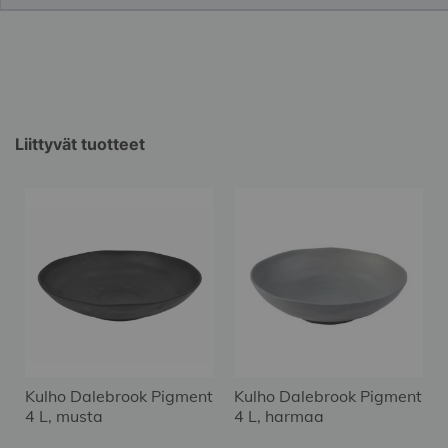
Liittyvät tuotteet
t
Kulho Dalebrook Pigment
Kulho Dalebrook Pigment
4 L, musta
4 L, harmaa