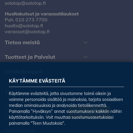
solotop@solotop.fi
Huoltokutsut ja varaosatilaukset
Puh.
010 273 7700
huolto@solotop.fi
varaosat@solotop.fi
Tietoa meistä
Tuotteet ja Palvelut
Verkkokauppa
KÄYTÄMME EVÄSTEITÄ
Tilaa uutiskirjeemme
Käytämme evästeitä, jotta sivustomme toimii oikein ja
voimme personoida sisältöä ja mainoksia, tarjota sosiaalisen
median ominaisuuksia ja analysoida tietoliikennettä.
Painamalla ”Hyväksyn” annat suostumuksesi kaikkiin näihin
Tilaa uutiskirje
käyttötarkoituksiin. Voit muuttaa suostumusasetuksiasi
painamalla "Teen Muutoksia".
Seuraa meitä: