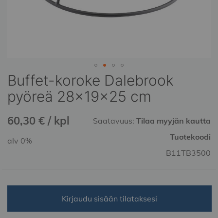
Buffet-koroke Dalebrook
Skip
to
pyöreä 28x19x25 cm
the
beginning
60,30 € / kpl
of
Saatavuus:
Tilaa myyjän kautta
the
Tuotekoodi
alv 0%
images
gallery
B11TB3500
Kirjaudu sisään tilataksesi