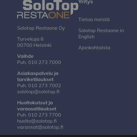
Yritys
Tietoa meistä
Solotop Restaone Oy
Solotop Restaone in
English
Turvekuja 6
00700 Helsinki
Ajankohtaista
Vaihde
Puh.
010 273 7000
Asiakaspalvelu ja
tarviketilaukset
Puh.
010 273 7002
solotop@solotop.fi
Huoltokutsut ja
varaosatilaukset
Puh.
010 273 7700
huolto@solotop.fi
varaosat@solotop.fi