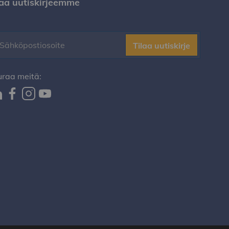
laa uutiskirjeemme
Tilaa uutiskirje
uraa meitä: