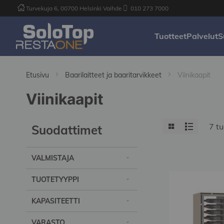
Turvekuja 6, 00700 Helsinki Vaihde
010 273 7000
Tuotteet
Palvelut
S
Etusivu
Baarilaitteet ja baaritarvikkeet
Viinikaapit
Viinikaapit
View
Grid
List
7
tu
Suodattimet
as
VALMISTAJA
TUOTETYYPPI
KAPASITEETTI
VARASTO