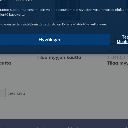
ruuttaa suostumuksesi milloin vain napsauttamalla sivuston vasemmassa alakul
ientä kuvaketta.
oja evästeiden sisältämistä tiedoista on
Evästekäytäntö-sivullamme.
Te
po Teca TMV-
Viinikaappi Expo Teca TV-
Viinikaa
Hyväksyn
Muuto
iliukuovella
H10 60 viinipullolle
163 viinip
aluetta
58-TVH10T2
Tilaa myyjän kautta
TE34132T2
autta
Tilaa my
per sivu