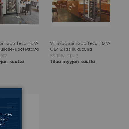
pi Expo Teca TBV-
Viinikaappi Expo Teca TMV-
pullolle-upotettava
C14 2 lasiliukuovea
10T2
58-TMV-C14T2
yjän kautta
Tilaa myyjän kautta
inoksia,
äksyn”
asi