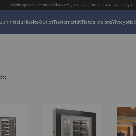
Asiakaspalvelu ja tarviketilaukset
010 273 7002
solotop@solotop.fi
uunnittelu
Huolto
Outlet
Tuotemerkit
Tietoa meistä
Yhteystie
ote