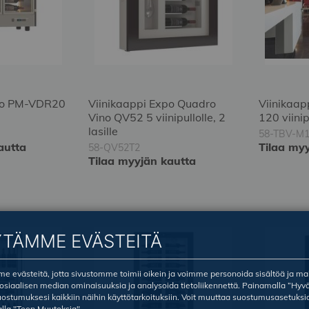
xpo PM-VDR20
Viinikaappi Expo Quadro
Viinikaap
Vino QV52 5 viinipullolle, 2
120 viini
lasille
58-TBV-M
autta
Tilaa my
58-QV52T2
Tilaa myyjän kautta
YTÄMME EVÄSTEITÄ
 evästeitä, jotta sivustomme toimii oikein ja voimme personoida sisältöä ja ma
sosiaalisen median ominaisuuksia ja analysoida tietoliikennettä. Painamalla ”Hyv
ostumuksesi kaikkiin näihin käyttötarkoituksiin. Voit muuttaa suostumusasetuksi
lla "Teen Muutoksia".