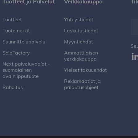
Tuotteet ja Palvelut
Verkkokauppa
Ti
Tuotteet
Yhteystiedot
Tuotemerkit
Laskutustiedot
Suunnittelupalvelu
Myyntiehdot
Se
SoloFactory
Ammattilaisen
verkkokauppa
Next palveluvaa’at -
suomalainen
Yleiset takuuehdot
avainlipputuote
Reklamaatiot ja
Rahoitus
palautusohjeet