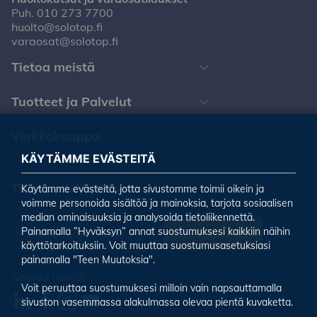
Puh.
010 273 7700
huolto@solotop.fi
varaosat@solotop.fi
Tietoa meistä
Tuotteet ja Palvelut
Verkkokauppa
KÄYTÄMME EVÄSTEITÄ
Tilaa uutiskirjeemme
Käytämme evästeitä, jotta sivustomme toimii oikein ja
voimme personoida sisältöä ja mainoksia, tarjota sosiaalisen
median ominaisuuksia ja analysoida tietoliikennettä.
Painamalla ”Hyväksyn” annat suostumuksesi kaikkiin näihin
Tilaa uutiskirje
käyttötarkoituksiin. Voit muuttaa suostumusasetuksiasi
painamalla "Teen Muutoksia".
Seuraa meitä:
Voit peruuttaa suostumuksesi milloin vain napsauttamalla
sivuston vasemmassa alakulmassa olevaa pientä kuvaketta.