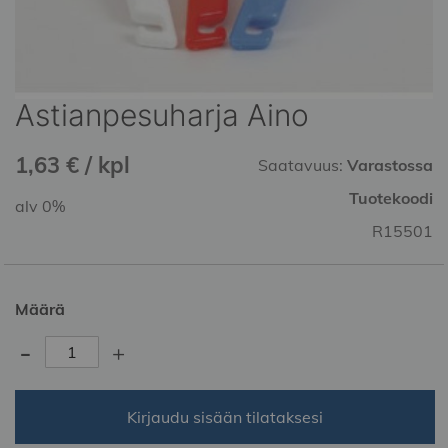
Astianpesuharja Aino
Skip
to
the
1,63 € / kpl
Saatavuus:
Varastossa
beginning
of
Tuotekoodi
alv 0%
the
R15501
images
gallery
Määrä
-
+
Kirjaudu sisään tilataksesi