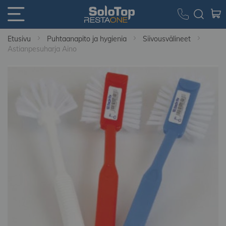
Etusivu
Puhtaanapito ja hygienia
Siivousvälineet
Astianpesuharja Aino
Skip
to
the
end
of
the
images
gallery