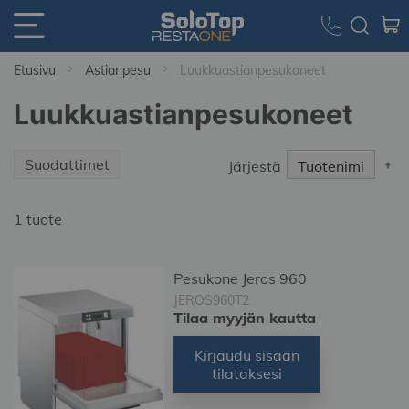
Etusivu
Astianpesu
Luukkuastianpesukoneet
Luukkuastianpesukoneet
S
Suodattimet
Järjestä
D
Di
1
tuote
Pesukone Jeros 960
JEROS960T2
Tilaa myyjän kautta
Kirjaudu sisään
tilataksesi