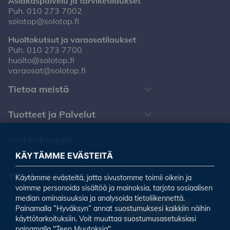
Asiakaspalvelu ja tarviketilaukset
Puh.
010 273 7002
solotop@solotop.fi
Huoltokutsut ja varaosatilaukset
Puh.
010 273 7700
huolto@solotop.fi
varaosat@solotop.fi
Tietoa meistä
Tuotteet ja Palvelut
Verkkokauppa
KÄYTÄMME EVÄSTEITÄ
Tilaa uutiskirjeemme
Käytämme evästeitä, jotta sivustomme toimii oikein ja
voimme personoida sisältöä ja mainoksia, tarjota sosiaalisen
median ominaisuuksia ja analysoida tietoliikennettä.
Painamalla ”Hyväksyn” annat suostumuksesi kaikkiin näihin
Tilaa uutiskirje
käyttötarkoituksiin. Voit muuttaa suostumusasetuksiasi
painamalla "Teen Muutoksia".