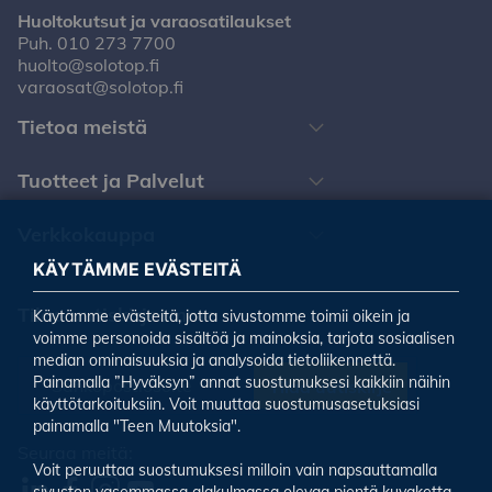
Huoltokutsut ja varaosatilaukset
Puh.
010 273 7700
huolto@solotop.fi
varaosat@solotop.fi
Tietoa meistä
Tuotteet ja Palvelut
Verkkokauppa
KÄYTÄMME EVÄSTEITÄ
Tilaa uutiskirjeemme
Käytämme evästeitä, jotta sivustomme toimii oikein ja
voimme personoida sisältöä ja mainoksia, tarjota sosiaalisen
median ominaisuuksia ja analysoida tietoliikennettä.
Painamalla ”Hyväksyn” annat suostumuksesi kaikkiin näihin
Tilaa uutiskirje
käyttötarkoituksiin. Voit muuttaa suostumusasetuksiasi
painamalla "Teen Muutoksia".
Seuraa meitä:
Voit peruuttaa suostumuksesi milloin vain napsauttamalla