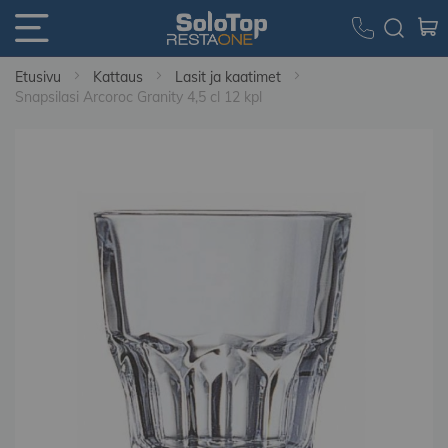
Etusivu
Kattaus
Lasit ja kaatimet
Snapsilasi Arcoroc Granity 4,5 cl 12 kpl
Skip
to
the
end
of
the
images
gallery