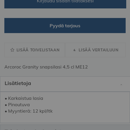
Kirjaudu sisään tilataksesi
Pyydä tarjous
LISÄÄ TOIVELISTAAN
LISÄÄ VERTAILUUN
Arcoroc Granity snapsilasi 4,5 cl ME12
Lisätietoja
• Karkaistua lasia
• Pinoutuva
• Myyntierä: 12 kpl/ltk