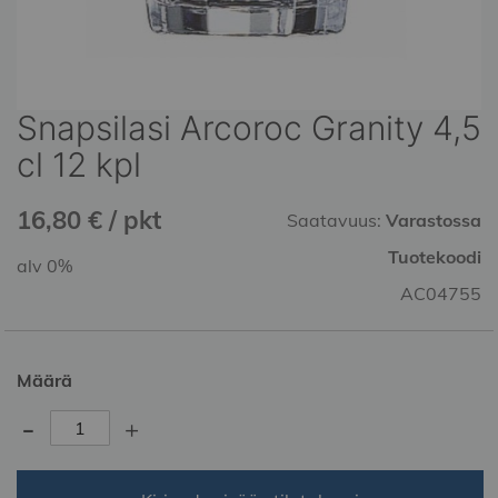
Snapsilasi Arcoroc Granity 4,5
Skip
to
cl 12 kpl
the
beginning
16,80 € / pkt
of
Saatavuus:
Varastossa
the
Tuotekoodi
alv 0%
images
gallery
AC04755
Määrä
-
+