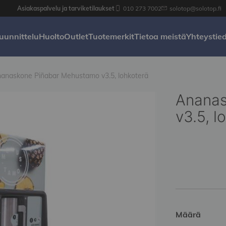
Asiakaspalvelu ja tarviketilaukset
010 273 7002
solotop@solotop.fi
uunnittelu
Huolto
Outlet
Tuotemerkit
Tietoa meistä
Yhteystie
anaskone Piñabar Mehustamo v3.5, lohkoterä
Ananas
v3.5, l
Määrä