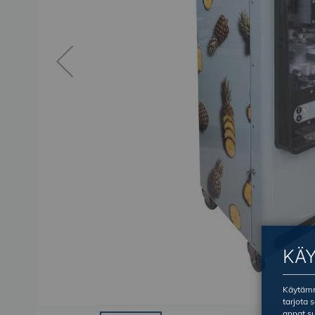
KÄ
Käytämme
tarjota 
annat su