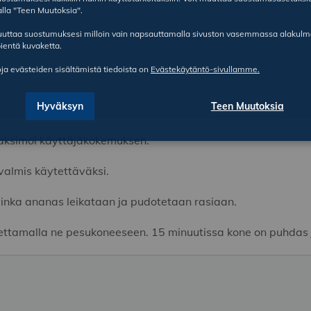
lla "Teen Muutoksia".
ruuttaa suostumuksesi milloin vain napsauttamalla sivuston vasemmassa alakul
ientä kuvaketta.
oja evästeiden sisältämistä tiedoista on
Evästekäytäntö-sivullamme.
Hyväksyn
Teen Muutoksia
maksimoi käyttäjäkokemuksen.
valmis käytettäväksi.
uinka ananas leikataan ja pudotetaan rasiaan.
asettamalla ne pesukoneeseen. 15 minuutissa kone on puhdas 