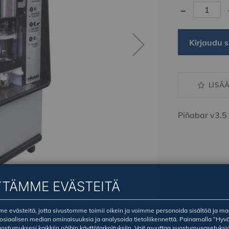
-
Kirjaudu s
LISÄ
Piñabar v3.5
YTÄMME EVÄSTEITÄ
 evästeitä, jotta sivustomme toimii oikein ja voimme personoida sisältöä ja ma
sosiaalisen median ominaisuuksia ja analysoida tietoliikennettä. Painamalla ”Hyv
ostumuksesi kaikkiin näihin käyttötarkoituksiin. Voit muuttaa suostumusasetuksi