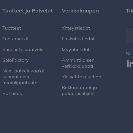
Tuotteet ja Palvelut
Verkkokauppa
Ti
Tuotteet
Yhteystiedot
Tuotemerkit
Laskutustiedot
Suunnittelupalvelu
Myyntiehdot
Se
SoloFactory
Ammattilaisen
verkkokauppa
Next palveluvaa’at -
suomalainen
Yleiset takuuehdot
avainlipputuote
Reklamaatiot ja
Rahoitus
palautusohjeet