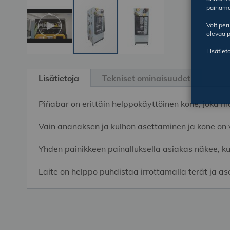
painama
Voit pe
olevaa p
Lisätiet
Skip
to
Lisätietoja
Tekniset ominaisuudet
the
beginning
Piñabar on erittäin helppokäyttöinen kone, joka 
of
the
Vain ananaksen ja kulhon asettaminen ja kone on 
images
gallery
Yhden painikkeen painalluksella asiakas näkee, k
Laite on helppo puhdistaa irrottamalla terät ja 