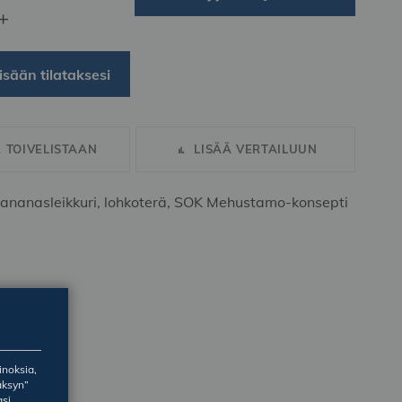
+
isään tilataksesi
Ä TOIVELISTAAN
LISÄÄ VERTAILUUN
 ananasleikkuri, lohkoterä, SOK Mehustamo-konsepti
inoksia,
äksyn”
asi