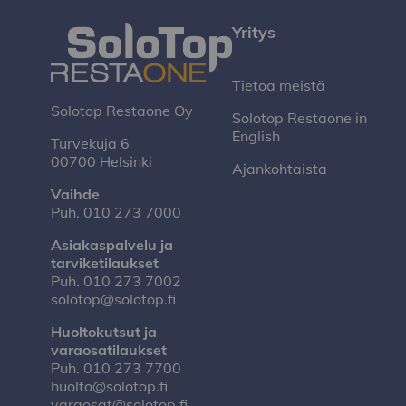
Yritys
Tietoa meistä
Solotop Restaone Oy
Solotop Restaone in
English
Turvekuja 6
00700 Helsinki
Ajankohtaista
Vaihde
Puh.
010 273 7000
Asiakaspalvelu ja
tarviketilaukset
Puh.
010 273 7002
solotop@solotop.fi
Huoltokutsut ja
varaosatilaukset
Puh.
010 273 7700
huolto@solotop.fi
varaosat@solotop.fi