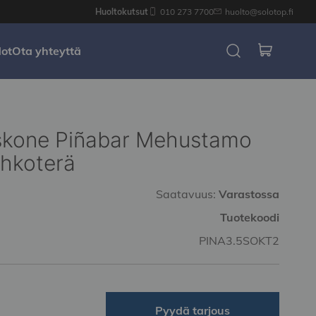
Huoltokutsut
010 273 7700
huolto@solotop.fi
dot
Ota yhteyttä
kone Piñabar Mehustamo
ohkoterä
Saatavuus:
Varastossa
Tuotekoodi
PINA3.5SOKT2
Pyydä tarjous