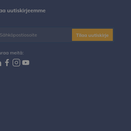
laa uutiskirjeemme
Tilaa uutiskirje
uraa meitä: